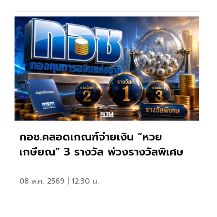
กอช.คลอดเกณฑ์จ่ายเงิน “หวย
เกษียณ” 3 รางวัล พ่วงรางวัลพิเศษ
08 ส.ค. 2569 | 12:30 น.