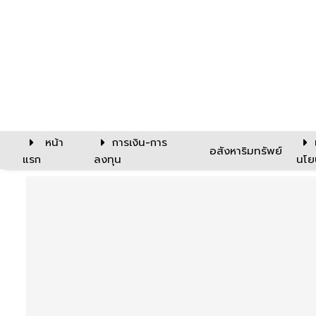
หน้า
การเงิน-การ
อสังหาริมทรัพย์
แรก
ลงทุน
นโย