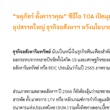
“จตุภัทร์ ตั้งคารวคุณ” ซีอีโอ TOA เปิด
อุปสรรคใหญ่ ธุรกิจอสังหาฯ หวังนโยบา
ธุรกิจอสังหาริมทรัพย์
นับเป็นหนึ่งในธุรกิจฟันเฟืองสำคั
ผลกระทบจากหลายปัจจัยทั้งโควิด-19 และเศรษฐกิจชะลอตัว
อสังหาริมทรัพย์ หรือ REIC ประเมินว่าในปี 2565 ภาพรว
ส่วนภาพรวมตลาดอสังหาฯ ปี 2566 ก็ยังต้องลุ้นว่าจะขยายตั
สารพัด ทั้ง มาตรการ LTV หรือ หลักเกณฑ์การกำกับดูแลสินเชื่อ
ธนาคารแห่งประเทศไทย (ธปท.) รวมทั้งทิศทางดอกเบี้ยขาขึ้