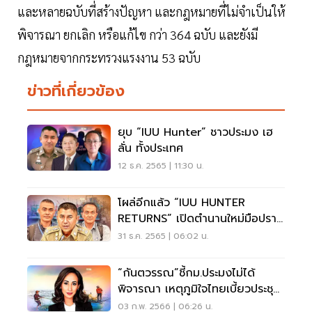
และหลายฉบับที่สร้างปัญหา และกฎหมายที่ไม่จำเป็นให้
พิจารณา ยกเลิก หรือแก้ไข กว่า 364 ฉบับ และยังมี
กฎหมายจากกระทรวงแรงงาน 53 ฉบับ
ข่าวที่เกี่ยวข้อง
ยุบ “IUU Hunter” ชาวประมง เฮ
ลั่น ทั้งประเทศ
12 ธ.ค. 2565 | 11:30 น.
โผล่อีกแล้ว “IUU HUNTER
RETURNS” เปิดตำนานใหม่มือปราบ
ประมงผิดกฎหมาย
31 ธ.ค. 2565 | 06:02 น.
“กันตวรรณ”ชี้กม.ประมงไม่ได้
พิจารณา เหตุภูมิใจไทยเบี้ยวประชุม
ทำสภาล่ม!
03 ก.พ. 2566 | 06:26 น.