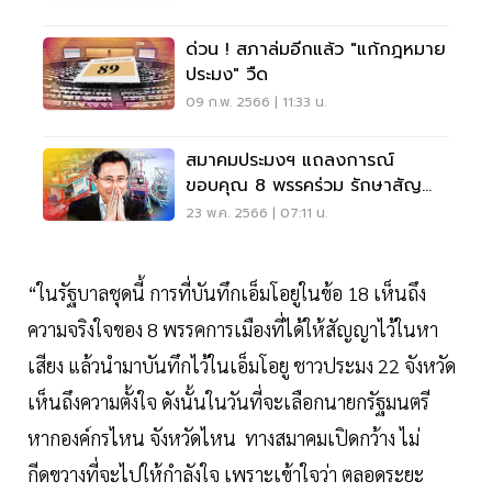
ด่วน ! สภาล่มอีกแล้ว "แก้กฎหมาย
ประมง" วืด
09 ก.พ. 2566 | 11:33 น.
สมาคมประมงฯ แถลงการณ์
ขอบคุณ 8 พรรคร่วม รักษาสัญญา
แก้กฎหมาย
23 พ.ค. 2566 | 07:11 น.
“ในรัฐบาลชุดนี้ การที่บันทึกเอ็มโอยูในข้อ 18 เห็นถึง
ความจริงใจของ 8 พรรคการเมืองที่ได้ให้สัญญาไว้ในหา
เสียง แล้วนำมาบันทึกไว้ในเอ็มโอยู ชาวประมง 22 จังหวัด
เห็นถึงความตั้งใจ ดังนั้นในวันที่จะเลือกนายกรัฐมนตรี
หากองค์กรไหน จังหวัดไหน ทางสมาคมเปิดกว้าง ไม่
กีดขวางที่จะไปให้กำลังใจ เพราะเข้าใจว่า ตลอดระยะ