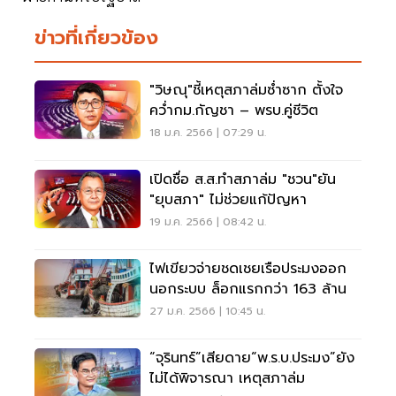
ข่าวที่เกี่ยวข้อง
"วิษณุ"ชี้เหตุสภาล่มซ่้ำซาก ตั้งใจ
คว่ำกม.กัญชา – พรบ.คู่ชีวิต
18 ม.ค. 2566 | 07:29 น.
เปิดชื่อ ส.ส.ทำสภาล่ม "ชวน"ยัน
"ยุบสภา" ไม่ช่วยแก้ปัญหา
19 ม.ค. 2566 | 08:42 น.
ไฟเขียวจ่ายชดเชยเรือประมงออก
นอกระบบ ล็อกแรกกว่า 163 ล้าน
27 ม.ค. 2566 | 10:45 น.
“จุรินทร์”เสียดาย“พ.ร.บ.ประมง”ยัง
ไม่ได้พิจารณา เหตุสภาล่ม