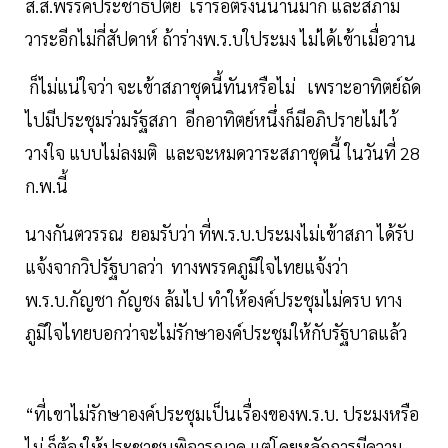
ส.ส.พรรคประชาธิปัตย์ เรารอตรงนี้นานมาก และสภามี
วาระอีกไม่กี่สัปดาห์ ถ้าร่างพ.ร.บใประมง ไม่ได้เข้าเมื่อวาน
ก็ไม่แน่ใจว่า จะเข้าสภาชุดนี้ทันหรือไม่ เพราะอาทิตย์ถัด
ไปมีประชุมร่วมรัฐสภา อีกอาทิตย์หนึ่งก็มีอภิปรายไม่ไว้
วางใจ แบบไม่ลงมติ และจะหมดวาระสภาชุดนี้ ในวันที่ 28
ก.พ.นี้
นางกันตวรรณ ยอมรับว่า ที่พ.ร.บ.ประมงไม่เข้าสภา ได้รับ
แจ้งจากวิปรัฐบาลว่า ทางพรรคภูมิใจไทยแจ้งว่า
พ.ร.บ.กัญชา กัญชง ล้มไป ทำให้องค์ประชุมไม่ครบ ทาง
ภูมิใจไทยบอกว่าจะไม่รักษาองค์ประชุมให้กับรัฐบาลแล้ว
“ที่เขาไม่รักษาองค์ประชุมเป็นเรื่องของพ.ร.บ. ประมงหรือ
ไม่ ก็ต้องให้ประชาชนพิจารณาดู แต่โดยหลักการมีความ