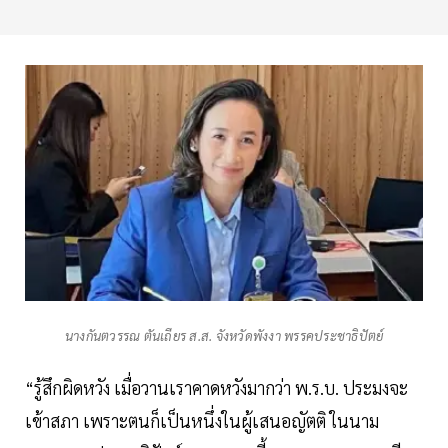
นางกันตวรรณ ตันเถียร ส.ส. จังหวัดพังงา พรรคประชาธิปัตย์
“รู้สึกผิดหวัง เมื่อวานเราคาดหวังมากว่า พ.ร.บ. ประมงจะ
เข้าสภา เพราะตนก็เป็นหนึ่งในผู้เสนอญัตติ ในนาม