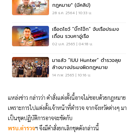
กฎหมาย" (มีคลิป)
28 ธ.ค. 2564 | 10:33 น.
เชือดโชว์ “บิ๊กโจ๊ก” จับเรือประมง
เถื่อน รวบคาอู่เรือ
02 ม.ค. 2565 | 04:18 น.
มาแล้ว “IUU Hunter” ตำรวจลุย
ล้างบางประมงผิดกฎหมาย
14 ก.พ. 2565 | 10:16 น.
แหล่งข่าว กล่าวว่า คำสั่งแต่งตั้งนี้อาจไม่ชอบด้วยกฎหมาย
เพราะการไปแต่งตั้งเจ้าหน้าที่ตำรวจ จากจังหวัดต่างๆ มา
เป็นชุดปฏิบัติการอาจจะขัดกับ
พรบ.ตำรวจ
ฯ จึงมีคำสั่งยกเลิกชุดดังกล่าวนี้