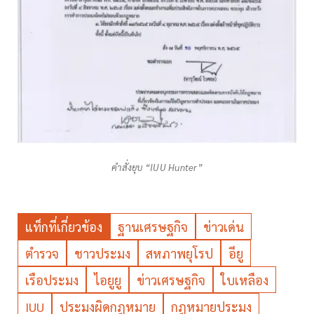
คำสั่งยุบ “IUU Hunter”
แท็กที่เกี่ยวข้อง
ฐานเศรษฐกิจ
ข่าวเด่น
ตำรวจ
ชาวประมง
สหภาพยุโรป
อียู
เรือประมง
ไอยูยู
ข่าวเศรษฐกิจ
ใบเหลือง
IUU
ประมงผิดกฎหมาย
กฎหมายประมง