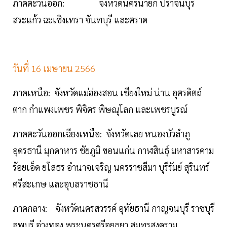
ภาคตะวันออก: จังหวัดนครนายก ปราจีนบุรี
สระแก้ว ฉะเชิงเทรา จันทบุรี และตราด
วันที่ 16 เมษายน 2566
ภาคเหนือ: จังหวัดแม่ฮ่องสอน เชียงใหม่ น่าน อุตรดิตถ์
ตาก กำแพงเพชร พิจิตร พิษณุโลก และเพชรบูรณ์
ภาคตะวันออกเฉียงเหนือ: จังหวัดเลย หนองบัวลำภู
อุดรธานี มุกดาหาร ชัยภูมิ ขอนแก่น กาฬสินธุ์ มหาสารคาม
ร้อยเอ็ด ยโสธร อำนาจเจริญ นครราชสีมา บุรีรัมย์ สุรินทร์
ศรีสะเกษ และอุบลราชธานี
ภาคกลาง: จังหวัดนครสวรรค์ อุทัยธานี กาญจนบุรี ราชบุรี
ลพบุรี อ่างทอง พระนครศรีอยุธยา สมุทรสงคราม