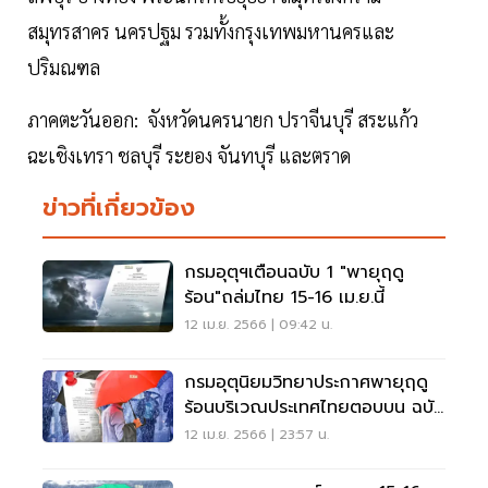
สมุทรสาคร นครปฐม รวมทั้งกรุงเทพมหานครและ
ปริมณฑล
ภาคตะวันออก: จังหวัดนครนายก ปราจีนบุรี สระแก้ว
ฉะเชิงเทรา ชลบุรี ระยอง จันทบุรี และตราด
ข่าวที่เกี่ยวข้อง
กรมอุตุฯเตือนฉบับ 1 "พายุฤดู
ร้อน"ถล่มไทย 15-16 เม.ย.นี้
12 เม.ย. 2566 | 09:42 น.
กรมอุตุนิยมวิทยาประกาศพายุฤดู
ร้อนบริเวณประเทศไทยตอบบน ฉบับ
ที่2
12 เม.ย. 2566 | 23:57 น.