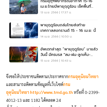
กรมอุตุฯพยากรณ์อากาศ 15-16
เม.ย.ไทยมีพายุฤดูร้อน เช็คพื้นที่
เสี่ยงที่นี่
13 เม.ย. 2566 | 17:37 น.
พายุฤดูร้อนถล่มไทยส่งท้าย
เทศกาลสงกรานต์ 15 - 16 เม.ย. นี้
14 เม.ย. 2566 | 10:50 น.
อัพเดทล่าสุด “พายุฤดูร้อน” มาแล้ว
วันนี้ มีครบรส "ลม-ฝน-ลูกเห็บ-
ฟ้าผ่า"
15 เม.ย. 2566 | 10:43 น.
จึงขอให้ประชาชนติดตามประกาศจาก
กรมอุตุนิยมวิทยา
และสามารถติดตามข้อมูลที่เว็บไซต์
กรม
อุตุนิยมวิทยา
http://www.tmd.go.th
หรือที่ 0-2399-
4012-13 และ 1182 ได้ตลอด 24