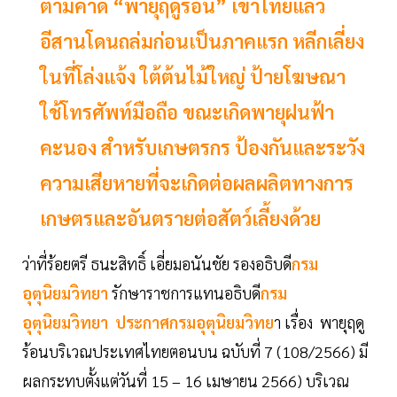
ตามคาด “พายุฤดูร้อน” เข้าไทยแล้ว
อีสานโดนถล่มก่อนเป็นภาคแรก หลีกเลี่ยง
ในที่โล่งแจ้ง ใต้ต้นไม้ใหญ่ ป้ายโฆษณา
ใช้โทรศัพท์มือถือ ขณะเกิดพายุฝนฟ้า
คะนอง สำหรับเกษตรกร ป้องกันและระวัง
ความเสียหายที่จะเกิดต่อผลผลิตทางการ
เกษตรและอันตรายต่อสัตว์เลี้ยงด้วย
ว่าที่ร้อยตรี ธนะสิทธิ์ เอี่ยมอนันชัย รองอธิบดี
กรม
อุตุนิยมวิทยา
รักษาราชการแทนอธิบดี
กรม
อุตุนิยมวิทยา
ประกาศกรมอุตุนิยมวิทย
า เรื่อง พายุฤดู
ร้อนบริเวณประเทศไทยตอนบน ฉบับที่ 7 (108/2566) มี
ผลกระทบตั้งแต่วันที่ 15 – 16 เมษายน 2566) บริเวณ