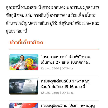
อุดรธานี หนองคาย บึงกาฬ สกลนคร นครพนม มุกดาหาร
ชัยภูมิ ขอนแก่น กาฬสินธุ์ มหาสารคาม ร้อยเอ็ด ยโสธร
อำนาจเจริญ นครราชสีมา บุรีรัมย์ สุรินทร์ ศรีสะเกษ และ
อุบลราชธานี
ข่าวที่เกี่ยวข้อง
“กรมทางหลวง” เปิดพิกัดกาง
เต็นท์ฟรี 27 แห่ง รับเทศกาล
สงกรานต์ 2566
12 เม.ย. 2566 | 07:54 น.
กรมอุตุฯเตือนฉบับ 1 "พายุฤดู
ร้อน"ถล่มไทย 15-16 เม.ย.นี้
12 เม.ย. 2566 | 09:42 น.
กรมอุตุนิยมวิทยาประกาศพายุฤดู