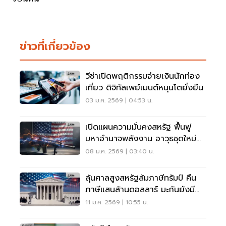
ข่าวที่เกี่ยวข้อง
วีซ่าเปิดพฤติกรรมจ่ายเงินนักท่อง
เที่ยว ดิจิทัลเพย์เมนต์หนุนโตยั่งยืน
03 ม.ค. 2569 | 04:53 น.
เปิดแผนความมั่นคงสหรัฐ ฟื้นฟู
มหาอำนาจพลังงาน อาวุธชุดใหม่
อเมริกา
08 ม.ค. 2569 | 03:40 น.
ลุ้นศาลสูงสหรัฐล้มภาษีทรัมป์ คืน
ภาษีแสนล้านดอลลาร์ มะกันยังมี
อาวุธเล่นงานไทยอีก
11 ม.ค. 2569 | 10:55 น.