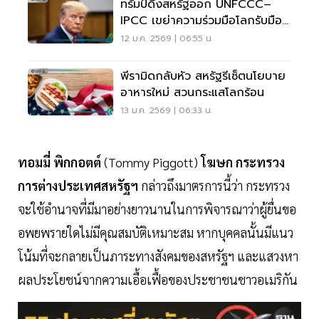
ทรัมป์ดึงสหรัฐออก UNFCCC–
IPCC เขย่าความร่วมมือโลกรับมือ
วิกฤตภูมิอากาศ
12 ม.ค. 2569 | 06:55 น.
พีรามิดกลับหัว สหรัฐรีเซ็ตนโยบาย
อาหารใหม่ สวนกระแสโลกร้อน
13 ม.ค. 2569 | 06:33 น.
ทอมมี่
พิกกอตต์
(Tommy Piggott)
โฆษก
กระทรวง
การต่างประเทศสหรัฐฯ
กล่าวถึงมาตรการนี้ว่า กระทรวง
จะใช้อำนาจที่มีมาอย่างยาวนานในการพิจารณาว่าผู้ยื่นขอ
อพยพรายใดไม่มีคุณสมบัติเหมาะสม หากบุคคลนั้นมีแนว
โน้มที่จะกลายเป็นภาระทางสังคมของสหรัฐฯ และแสวงหา
ผลประโยชน์จากความเอื้อเฟื้อของประชาชนชาวอเมริกัน