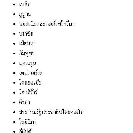
เบลีซ
ภูฏาน
บอสเนียและเฮอร์เซโกวีนา
บราซิล
เมียนมา
กัมพูชา
แคเมรูน
เคปเวอร์เด
โคลอมเบีย
โกตดิวัวร์
คิวบา
สาธารณรัฐประชาธิปไตยคองโก
โดมินิกา
อียิปต์