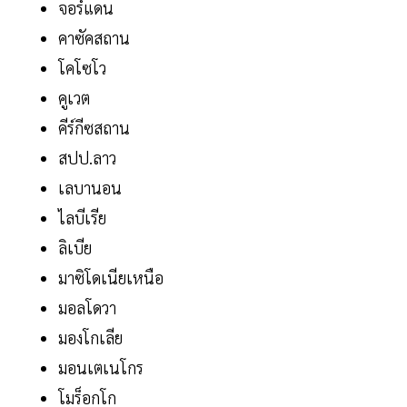
จอร์แดน
คาซัคสถาน
โคโซโว
คูเวต
คีร์กีซสถาน
สปป.ลาว
เลบานอน
ไลบีเรีย
ลิเบีย
มาซิโดเนียเหนือ
มอลโดวา
มองโกเลีย
มอนเตเนโกร
โมร็อกโก