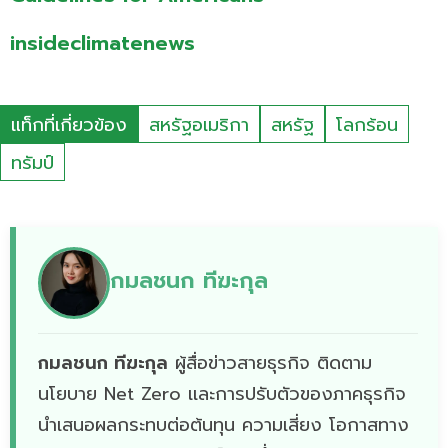
insideclimatenews
แท็กที่เกี่ยวข้อง
สหรัฐอเมริกา
สหรัฐ
โลกร้อน
ทรัมป์
กมลชนก ทีฆะกุล
กมลชนก ทีฆะกุล
ผู้สื่อข่าวสายธุรกิจ ติดตาม
นโยบาย Net Zero เเละการปรับตัวของภาคธุรกิจ
นำเสนอผลกระทบต่อต้นทุน ความเสี่ยง โอกาสทาง