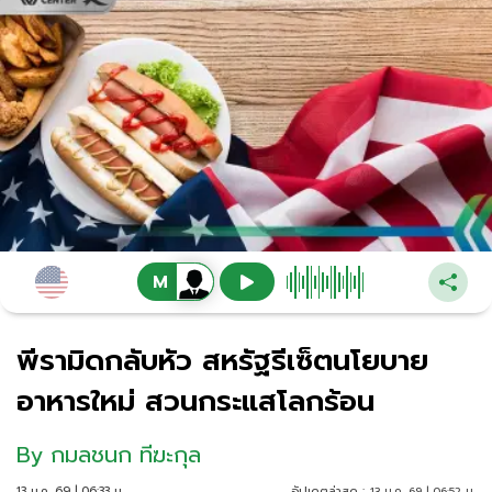
พีรามิดกลับหัว สหรัฐรีเซ็ตนโยบาย
อาหารใหม่ สวนกระแสโลกร้อน
By
กมลชนก ทีฆะกุล
13 ม.ค. 69 | 06:33 น.
อัปเดตล่าสุด :
13 ม.ค. 69 | 06:52 น.