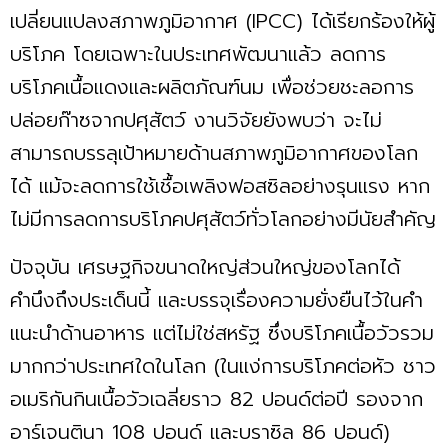
เปลี่ยนแปลงสภาพภูมิอากาศ (IPCC) ได้เรียกร้องให้ผู้
บริโภค โดยเฉพาะในประเทศพัฒนาแล้ว ลดการ
บริโภคเนื้อแดงและผลิตภัณฑ์นม เพื่อช่วยชะลอการ
ปล่อยก๊าซจากปศุสัตว์ งานวิจัยยังพบว่า จะไม่
สามารถบรรลุเป้าหมายด้านสภาพภูมิอากาศของโลก
ได้ แม้จะลดการใช้เชื้อเพลิงฟอสซิลอย่างรุนแรง หาก
ไม่มีการลดการบริโภคปศุสัตว์ทั่วโลกอย่างมีนัยสำคัญ
ปัจจุบัน เศรษฐกิจขนาดใหญ่ส่วนใหญ่ของโลกได้
คำนึงถึงประเด็นนี้ และบรรจุเรื่องความยั่งยืนไว้ในคำ
แนะนำด้านอาหาร แต่ไม่ใช่สหรัฐ ซึ่งบริโภคเนื้อวัวรวม
มากกว่าประเทศใดในโลก (ในแง่การบริโภคต่อหัว ชาว
อเมริกันกินเนื้อวัวเฉลี่ยราว 82 ปอนด์ต่อปี รองจาก
อาร์เจนตินา 108 ปอนด์ และบราซิล 86 ปอนด์)