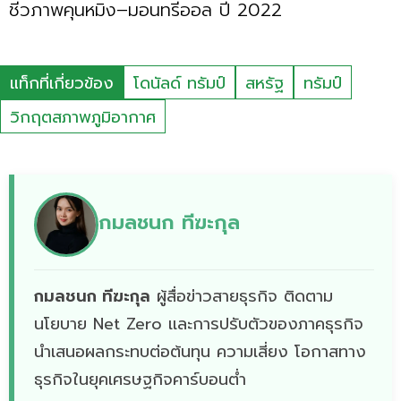
ชีวภาพคุนหมิง–มอนทรีออล ปี 2022
แท็กที่เกี่ยวข้อง
โดนัลด์ ทรัมป์
สหรัฐ
ทรัมป์
วิกฤตสภาพภูมิอากาศ
กมลชนก ทีฆะกุล
กมลชนก ทีฆะกุล
ผู้สื่อข่าวสายธุรกิจ ติดตาม
นโยบาย Net Zero เเละการปรับตัวของภาคธุรกิจ
นำเสนอผลกระทบต่อต้นทุน ความเสี่ยง โอกาสทาง
ธุรกิจในยุคเศรษฐกิจคาร์บอนต่ำ