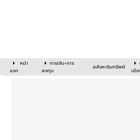
หน้า
การเงิน-การ
อสังหาริมทรัพย์
แรก
ลงทุน
นโย