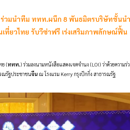
 ร่วมนำทีม ททท.ผนึก 8 พันธมิตรบริษัทชั้นน
นเที่ยวไทย รับวีซ่าฟรี เร่งเสริมภาพลักษณ์ฟื้น
ทย (
ททท.
) ร่วมลงนามหนังสือแสดงเจตจำนง (LOI) ว่าด้วยความร่
ธารณรัฐประชาชน
จีน
ณ โรงแรม Kerry กรุงปักกิ่ง สาธารณรัฐ