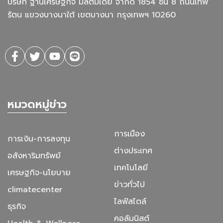
บริษัท ฐานเศรษฐกิจ มัลติมีเดีย จํากัด 1854 ชั้น 8 ถนนเทพ
รัตน แขวงบางนาใต้ เขตบางนา กรุงเทพฯ 10260
หมวดหมู่ข่าว
การเมือง
การเงิน-การลงทุน
ต่างประเทศ
อสังหาริมทรัพย์
เทคโนโลยี
เศรษฐกิจ-นโยบาย
ข่าวทั่วไป
climatecenter
ไลฟ์สไตล์
ธุรกิจ
คอลัมนิสต์