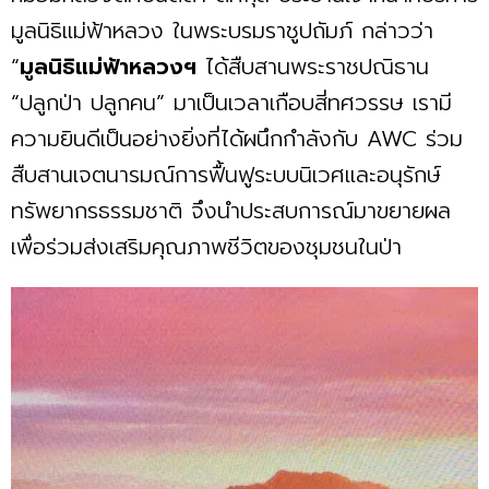
มูลนิธิแม่ฟ้าหลวง ในพระบรมราชูปถัมภ์ กล่าวว่า
“
มูลนิธิแม่ฟ้าหลวงฯ
ได้สืบสานพระราชปณิธาน
“ปลูกป่า ปลูกคน” มาเป็นเวลาเกือบสี่ทศวรรษ เรามี
ความยินดีเป็นอย่างยิ่งที่ได้ผนึกกำลังกับ AWC ร่วม
สืบสานเจตนารมณ์การฟื้นฟูระบบนิเวศและอนุรักษ์
ทรัพยากรธรรมชาติ จึงนำประสบการณ์มาขยายผล
เพื่อร่วมส่งเสริมคุณภาพชีวิตของชุมชนในป่า