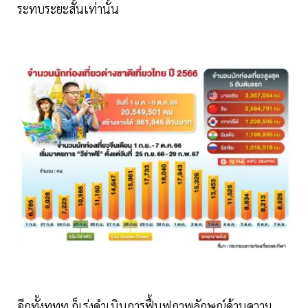
ระทบระยะสั้นเท่านั้น
อีกทั้งททท.ก็เร่งดำเนินการฟื้นฟูภาพลักษณ์ด้านความ