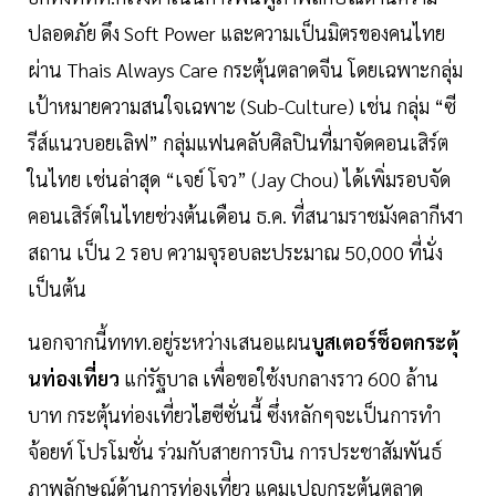
ปลอดภัย ดึง Soft Power และความเป็นมิตรของคนไทย
ผ่าน Thais Always Care กระตุ้นตลาดจีน โดยเฉพาะกลุ่ม
เป้าหมายความสนใจเฉพาะ (Sub-Culture) เช่น กลุ่ม “ซี
รีส์แนวบอยเลิฟ” กลุ่มแฟนคลับศิลปินที่มาจัดคอนเสิร์ต
ในไทย เช่นล่าสุด “เจย์ โจว” (Jay Chou) ได้เพิ่มรอบจัด
คอนเสิร์ตในไทยช่วงต้นเดือน ธ.ค. ที่สนามราชมังคลากีฬา
สถาน เป็น 2 รอบ ความจุรอบละประมาณ 50,000 ที่นั่ง
เป็นต้น
นอกจากนี้ททท.อยู่ระหว่างเสนอแผน
บูสเตอร์ช็อตกระตุ้
นท่องเที่ยว
แก่รัฐบาล เพื่อขอใช้งบกลางราว 600 ล้าน
บาท กระตุ้นท่องเที่ยวไฮซีซั่นนี้ ซึ่งหลักๆจะเป็นการทำ
จ้อยท์ โปรโมชั่น ร่วมกับสายการบิน การประชาสัมพันธ์
ภาพลักษณ์ด้านการท่องเที่ยว แคมเปญกระตุ้นตลาด