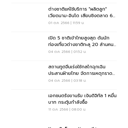
ต่างชาติแห่ใช้บริการ "ผลิตลูก"
เวียดนาม-อินโด เสียบชิงตลาด 6
หมื่นล้าน
01 ต.ค. 2566 | 11:59 น.
เปิด 5 ชาติเข้าไทยสูงสุด ดันนัก
ท่องเที่ยวต่างชาติทะลุ 20 ล้านคน
แล้ว
04 ต.ค. 2566 | 01:52 น.
สถานทูตจีนเร่งใช้กลไกฉุกเฉิน
ประสานฝ่ายไทย จัดการเหตุกราด
ยิงพารากอน
04 ต.ค. 2566 | 03:18 น.
เอกชนตรังขานรับ เงินดิจิทัล 1 หมื่น
บาท กระตุ้นกำลังซื้อ
11 ต.ค. 2566 | 08:00 น.