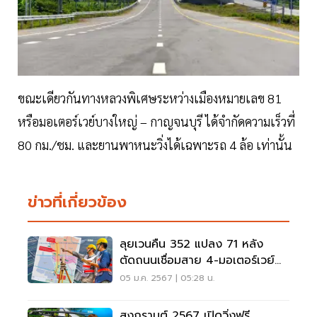
ขณะเดียวกันทางหลวงพิเศษระหว่างเมืองหมายเลข 81
หรือมอเตอร์เวย์บางใหญ่ – กาญจนบุรี ได้จำกัดความเร็วที่
80 กม./ชม. และยานพาหนะวิ่งได้เฉพาะรถ 4 ล้อ เท่านั้น
ข่าวที่เกี่ยวข้อง
ลุยเวนคืน 352 แปลง 71 หลัง
ตัดถนนเชื่อมสาย 4-มอเตอร์เวย์
บางใหญ่ 6,100ล้าน
05 ม.ค. 2567 | 05:28 น.
สงกรานต์ 2567 เปิดวิ่งฟรี