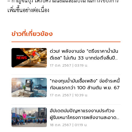
– กาญจนบุรี ได้รับความนิยมและมีปริมาณการใช้บริการ
เพิ่มขึ้นอย่างต่อเนื่อง
ข่าวที่เกี่ยวข้อง
ด่วน! พลังงานจ่อ "ตรึงราคาน้ำมัน
ดีเซล" ไม่เกิน 33 บาทต่อถึงสิ้นปี
67
17 ต.ค. 2567 | 03:19 น.
"กองทุนน้ำมันเชื้อเพลิง" จ่อชำระหนี้
ก้อนแรกกว่า 100 ล้านต้น พ.ย. 67
17 ต.ค. 2567 | 10:39 น.
อัปเดตปมปัญหาแรงงานประท้วง
ผู้รับเหมาโครงการพลังงานสะอาด
"ไทยออยล์"
18 ต.ค. 2567 | 01:19 น.