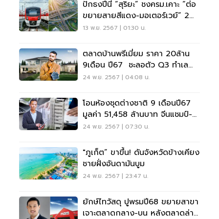
ปักธงปีนี้ “สุริยะ” ชงครม.เคาะ “ต่อ
ขยายสายสีแดง-มอเตอร์เวย์” 2
สาย
13 พ.ย. 2567 | 01:30 น.
ตลาดบ้านพรีเมี่ยม ราคา 20ล้าน
9เดือน ปี67 ชะลอตัว Q3 ทำเล
"ราชพฤกษ์"ขายดีสุด
24 พ.ย. 2567 | 04:08 น.
โอนห้องชุดต่างชาติ 9 เดือนปี67
มูลค่า 51,458 ล้านบาท จีนแชมป์-
เมียนมาแรง
24 พ.ย. 2567 | 07:30 น.
"ภูเก็ต” ขาขึ้น! ดันจังหวัดข้างเคียง
ชายฝั่งอันดามันบูม
24 พ.ย. 2567 | 23:47 น.
ยักษ์ไทวัสดุ ปูพรมปี68 ขยายสาขา
เจาะตลาดกลาง-บน หลังตลาดล่าง