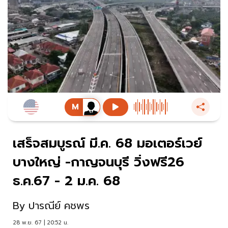
เสร็จสมบูรณ์ มี.ค. 68 มอเตอร์เวย์
บางใหญ่ -กาญจนบุรี วิ่งฟรี26
ธ.ค.67 - 2 ม.ค. 68
By
ปารณีย์ คชพร
28 พ.ย. 67 | 20:52 น.