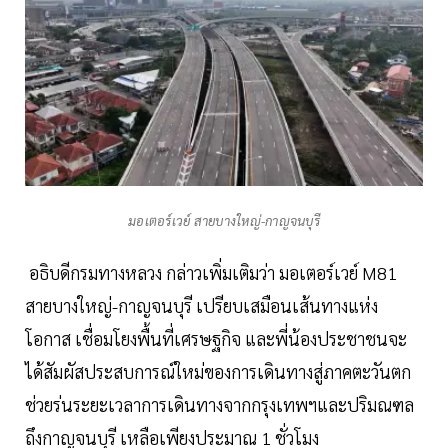
มอเตอร์เวย์ สายบางใหญ่-กาญจนบุรี
อธิบดีกรมทางหลวง กล่าวเพิ่มเติมว่า มอเตอร์เวย์ M81
สายบางใหญ่-กาญจนบุรี เปรียบเสมือนเส้นทางแห่ง
โอกาส เชื่อมโยงพื้นที่เศรษฐกิจ และพี่น้องประชาชนจะ
ได้สัมผัสประสบการณ์ใหม่ของการเดินทางสู่ภาคตะวันตก
ช่วยร่นระยะเวลาการเดินทางจากกรุงเทพฯและปริมณฑล
ถึงกาญจนบุรี เหลือเพียงประมาณ 1 ชั่วโมง