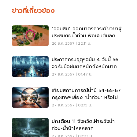
ข่าวที่เกี่ยวข้อง
"ออมสิน" ออกมาตรการเยียวยาผู้
ประสบภัยน้ำท่วม พักเงินต้นลด
ดอกเบี้ย 3 เดือน
26 ส.ค. 2567 | 22:11 น.
ประกาศกรมอุตุฯฉบับ 4 วันนี้ 56
จว.รับมือฝนตกหนักถึงหนักมาก
27 ส.ค. 2567 | 01:47 น.
เทียบสถานการณ์น้ำปี 54-65-67
กรุงเทพฯเสี่ยง "น้ำท่วม" หรือไม่
27 ส.ค. 2567 | 02:15 น.
ปภ.เตือน 11 จังหวัดเฝ้าระวังน้ำ
ท่วม-น้ำป่าไหลหลาก
27 ส.ค. 2567 | 02:23 น.