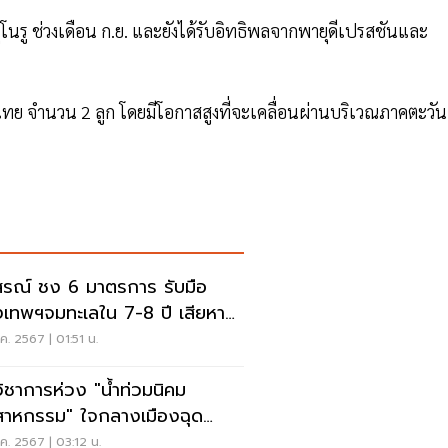
ุโนรู ช่วงเดือน ก.ย. และยังได้รับอิทธิพลจากพายุดีเปรสชันและ
ทย จำนวน 2 ลูก โดยมีโอกาสสูงที่จะเคลื่อนผ่านบริเวณภาคตะวัน
สรณ์ ชง 6 มาตรการ รับมือ
งเทพฯจมทะเลใน 7-8 ปี เสียหาย
ล้านล้าน
ค. 2567 | 01:51 น.
วิชาการห่วง "น้ำท่วมนิคม
สาหกรรม" ใจกลางเมืองฉุด
คตเศรษฐกิจไทย
ค. 2567 | 03:12 น.