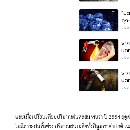
"ปต
ถุง
เหน
26 ส.
ราค
ปตท
26 ส.
ราค
ปตท
26 ส.
และเมื่อเปรียบเทียบปริมาณฝนสะสม พบว่า ปี 2554 ฤดูฝ
ไม่มีภาวะฝนทิ้งช่วง ปริมาณฝนเฉลี่ยทั้งปีสูงกว่าค่าปกติ