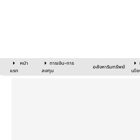
หน้า
การเงิน-การ
อสังหาริมทรัพย์
แรก
ลงทุน
นโย