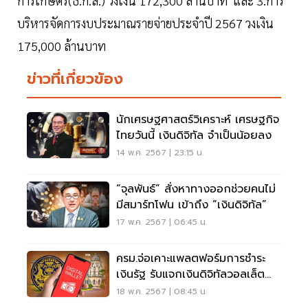
การเกษตร(ธ.ก.ส.) วงเงิน 172,300 ล้านบาท และ 3.การ
บริหารจัดการงบประมาณรายจ่ายประจำปี 2567 วงเงิน
175,000 ล้านบาท
ข่าวที่เกี่ยวข้อง
นักเศรษฐศาสตร์วิเคราะห์ เศรษฐกิจ
ไทยวันนี้ เงินดิจิทัล จำเป็นน้อยลง
14 พ.ค. 2567 | 23:15 น.
“จุลพันธ์” สั่งหาทางออกช่วยคนไม่
มีสมาร์ทโฟน เข้าถึง “เงินดิจิทัล”
17 พ.ค. 2567 | 06:45 น.
ครม.จ่อเคาะแพลตฟอร์มการชำระ
เงินรัฐ รับแจกเงินดิจิทัลวอลเล็ต
10,000 บาท
18 พ.ค. 2567 | 08:45 น.