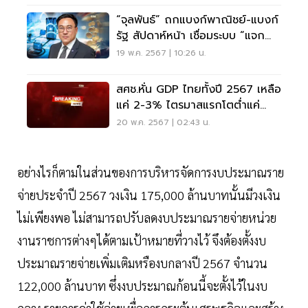
“จุลพันธ์” ถกแบงก์พาณิชย์-แบงก์
รัฐ สัปดาห์หน้า เชื่อมระบบ “แจก
เงินดิจิทัล”
19 พ.ค. 2567 | 10:26 น.
สศช.หั่น GDP ไทยทั้งปี 2567 เหลือ
แค่ 2-3% ไตรมาสแรกโตต่ำแค่
1.5%
20 พ.ค. 2567 | 02:43 น.
อย่างไรก็ตามในส่วนของการบริหารจัดการงบประมาณราย
จ่ายประจำปี 2567 วงเงิน 175,000 ล้านบาทนั้นมีวงเงิน
ไม่เพียงพอ ไม่สามารถปรับลดงบประมาณรายจ่ายหน่วย
งานราชการต่างๆได้ตามเป้าหมายที่วางไว้ จึงต้องตั้งงบ
ประมาณรายจ่ายเพิ่มเติมหรืองบกลางปี 2567 จำนวน
122,000 ล้านบาท ซึ่งงบประมาณก้อนนี้จะตั้งไว้ในงบ