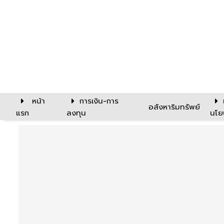
หน้า
การเงิน-การ
อสังหาริมทรัพย์
แรก
ลงทุน
นโย