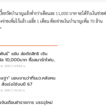
เบี้ยหวัดบำนาญแล้วต่ำกว่าเดือนละ 11,000 บาท จะได้รับเงินช่วยค
จ่ายเพิ่มไว้แล้ว เฉลี่ย 1 เดือน ต้องจ่ายเงินบำนาญเพิ่ม 70 ล้าน
”
พันธ์" แย้ม ส่อตัดสิทธิ เงิน
ิทัล 10,000บาท ซื้อสมาร์ทโฟน
ด้
.ย. 2567 | 09:56 น.
รษฐา” มอบงานว่าที่รมว.คลังคน
 สั่งเร่งใช้งบปี 67
.ย. 2567 | 10:24 น.
ยเงินเดือนข้าราชการ บรรจุใหม่