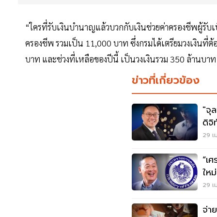
“ใครที่รับเงินบำนาญแล้วบวกกับเงินช่วยค่าครองชีพผู้รับ
ครองชีพ รวมเป็น 11,000 บาท ซึ่งกรมได้เตรียมวงเงินที่ต้อง
บาท และช่วงที่เหลือของปีนี้ เป็นวงเงินรวม 350 ล้านบาท
ข่าวที่เกี่ยวข้อง
"จุล
ดิจ
ไม่ไ
29 เม
“เศ
ใหม่
29 เม
จ่า