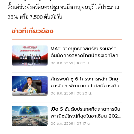
ตั้งแต่ช่วงจังหวัดนครปฐม จนถึงกาญจนบุรี ได้ประมาณ
28% หรือ 7,500 คันต่อวัน
ข่าวที่เกี่ยวข้อง
MAT วางยุทธศาสตร์สปริงบอร์ด
ดันนักการตลาดไทยปักธงเวทีโลก
06 ส.ค. 2569 | 10:35 น.
ภัทรพงศ์ ชู 6 โครงการหลัก วิทยุ
การบินฯ พัฒนาเทคโนโลยีการเดิน
อากาศ การบินยุคใหม่
06 ส.ค. 2569 | 08:20 น.
เปิด 5 อันดับประเทศที่ตลาดการบิน
พาณิชย์ใหญ่ที่สุดในอาเซียน 2026
เวียดนามแซงไทยแล้ว
06 ส.ค. 2569 | 07:17 น.