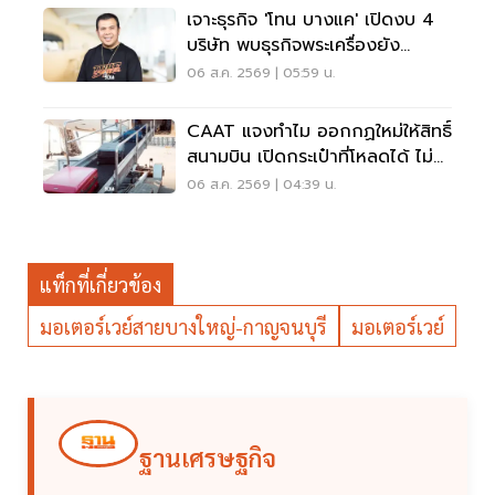
เจาะธุรกิจ 'โทน บางแค' เปิดงบ 4
บริษัท พบธุรกิจพระเครื่องยัง
ขาดทุน
06 ส.ค. 2569 | 05:59 น.
CAAT แจงทำไม ออกกฏใหม่ให้สิทธิ์
สนามบิน เปิดกระเป๋าที่โหลดได้ ไม่
ต้องเรียกเจ้าของ
06 ส.ค. 2569 | 04:39 น.
แท็กที่เกี่ยวข้อง
มอเตอร์เวย์สายบางใหญ่-กาญจนบุรี
มอเตอร์เวย์
ฐานเศรษฐกิจ