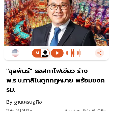
"จุลพันธ์" รอสภาไฟเขียว ร่าง
พ.ร.บ.กาสิโนถูกกฎหมาย พร้อมชงค
รม.
By
ฐานเศรษฐกิจ
19 มี.ค. 67 | 04:29 น.
อัปเดตล่าสุด :
19 มี.ค. 67 | 05:18 น.