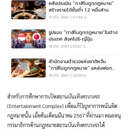
คลังประเมิน “กาสิโนถูกกฎหมาย”
สร้างรายได้ขั้นต่ำ 1.2 หมื่นล้าน
17 มี.ค. 2567 | 07:46 น.
รูปแบบ “กาสิโนถูกกฎหมาย”ในต่าง
ประเทศ สิงคโปร์-ญี่ปุ่น
18 มี.ค. 2567 | 01:07 น.
สำนักงานตำรวจแห่งชาติหวั่น
“กาสิโนถูกกฎหมาย” แหล่งฟอก
เงินธุรกิจสีเทา
18 มี.ค. 2567 | 23:09 น.
สำหรับการศึกษาการเปิดสถานบันเทิงครบวงจร
(Entertainment Complex) เพื่อแก้ปัญหาการพนันผิด
กฎหมายนั้น เมื่อต้นเดือนมีนาคม 2567 ที่ผ่านมา คณะอนุ
กรรมาธิการด้านกฎหมายสถานบันเทิงครบวงจรได้