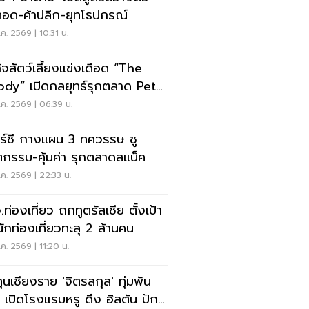
ทอด-ค้าปลีก-ยุทโธปกรณ์
ค. 2569 | 10:31 น.
กิจสัตว์เลี้ยงแข่งเดือด “The
dy” เปิดกลยุทธ์รุกตลาด Pet
anization
ค. 2569 | 06:39 น.
าร์ซี กางแผน 3 ทศวรรษ ชู
ตกรรม-คุ้มค่า รุกตลาดสแน็ค
ค. 2569 | 22:33 น.
ท่องเที่ยว ถกทูตรัสเซีย ตั้งเป้า
นักท่องเที่ยวทะลุ 2 ล้านคน
ค. 2569 | 11:20 น.
ทุนเชียงราย 'จิตรสกุล' ทุ่มพัน
น เปิดโรงแรมหรู ดึง ฮิลตัน ปัก