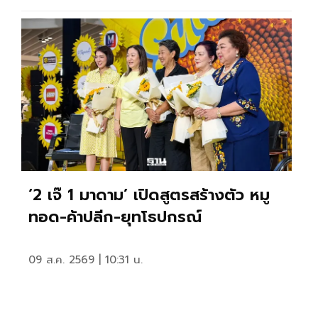
‘2 เจ๊ 1 มาดาม’ เปิดสูตรสร้างตัว หมู
ทอด-ค้าปลีก-ยุทโธปกรณ์
09 ส.ค. 2569 | 10:31 น.