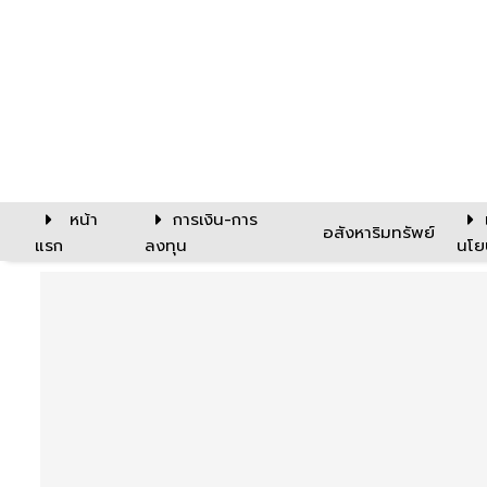
หน้า
การเงิน-การ
อสังหาริมทรัพย์
แรก
ลงทุน
นโย