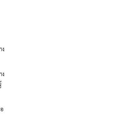
าง
าง
้
นอ