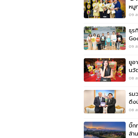
หมู
09 ส.
ธุร
Goo
Hum
09 ส.
ยูอ
นวั
08 ส.
รมว.
ดึง
08 ส.
บิ๊ก
ล้า