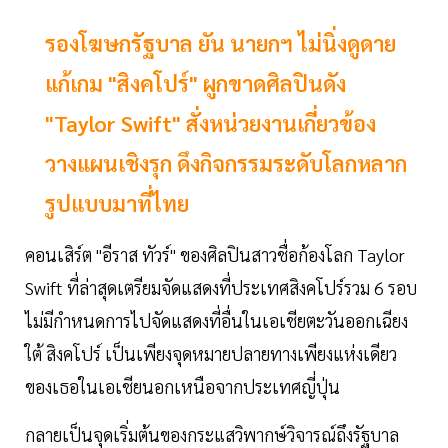
รองโฆษกรัฐบาล ยัน นายกฯ​ ไม่นิ่งดูดาย
แก้เกม "สิงคโปร์" ผูกขาดศิลปินดัง
"Taylor Swift" สั่งหน่วยงานเกี่ยวข้อง
วางแผนเชิงรุก ดึงกิจกรรมระดับโลกหลาก
รูปแบบ​มาที่ไทย​
คอนเสิร์ต "อีราส ทัวร์" ของศิลปินสาวชื่อก้องโลก Taylor
Swift ที่ล่าสุดเตรียมจัดแสดงที่ประเทศสิงคโปร์รวม 6 รอบ
ไม่มีกำหนดการไปจัดแสดงที่อื่นในเอเชียตะวันออกเฉียง
ใต้ สิงคโปร์ เป็นเพียงจุดหมายปลายทางเพียงแห่งเดียว
ของเธอในเอเชียนอกเหนือจากประเทศญี่ปุ่น
กลายเป็นจุดเริ่มต้นของกระแสวิพากษ์วิจารณ์ถึงรัฐบาล