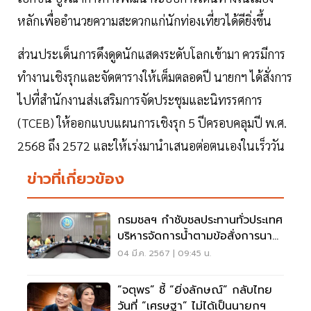
หลักเพื่ออำนวยความสะดวกแก่นักท่องเที่ยวได้ดียิ่งขึ้น
ส่วนประเด็นการดึงดูดนักแสดงระดับโลกเข้ามา ควรมีการ
ทำงานเชิงรุกและจัดตารางให้เต็มตลอดปี นายกฯ ได้สั่งการ
ไปที่สำนักงานส่งเสริมการจัดประชุมและนิทรรศการ
(TCEB) ให้ออกแบบแผนการเชิงรุก​ 5 ปีครอบคลุมปี​ พ.ศ.
2568 ถึง 2572 และให้เร่งมานำเสนอต่อตนเองในเร็ววัน
ข่าวที่เกี่ยวข้อง
กรมชลฯ กำชับชลประทานทั่วประเทศ
บริหารจัดการน้ำตามข้อสั่งการนา
ยกฯ อย่างเข้มงวด
04 มี.ค. 2567 | 09:45 น.
“จตุพร” ชี้ “ยิ่งลักษณ์” กลับไทย
วันที่ “เศรษฐา” ไม่ได้เป็นนายกฯ