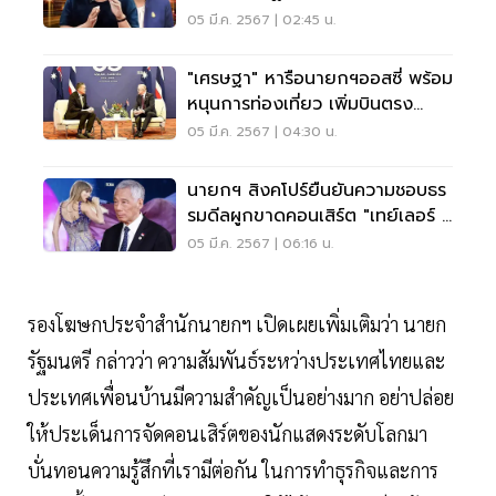
05 มี.ค. 2567 | 02:45 น.
"เศรษฐา" หารือนายกฯออสซี่ พร้อม
หนุนการท่องเที่ยว เพิ่มบินตรง
ระหว่างกัน
05 มี.ค. 2567 | 04:30 น.
นายกฯ สิงคโปร์ยืนยันความชอบธร
รมดีลผูกขาดคอนเสิร์ต "เทย์เลอร์ ส
วิฟต์"
05 มี.ค. 2567 | 06:16 น.
รองโฆษกประจำสำนักนายกฯ เปิดเผยเพิ่มเติมว่า นายก
รัฐมนตรี​ กล่าวว่า​ ความสัมพันธ์​ระหว่างประเทศไทยและ
ประเทศเพื่อนบ้านมีความสำคัญ​เป็นอย่างมาก​ อย่าปล่อย
ให้ประเด็นการจัดคอนเสิร์ตของนักแสดงระดับโลกมา
บั่นทอนความรู้สึกที่เรามีต่อกัน ในการทำธุรกิจและการ