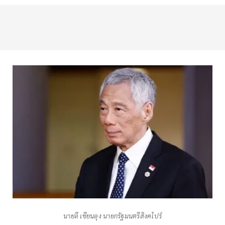
นายลี เซียนลุง นายกรัฐมนตรีสิงคโปร์