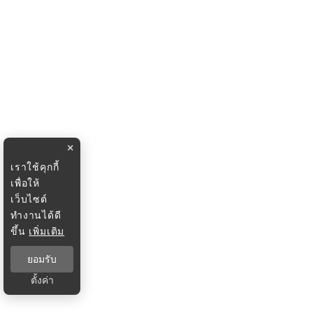
×
เราใช้คุกกี้
เพื่อให้
เว็บไซต์
ทำงานได้ดี
ขึ้น
เพิ่มเติม
ยอมรับ
ตั้งค่า