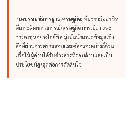
กองบรรณาธิการฐานเศรษฐกิจ:
ทีมข่าวมืออาชีพ
ที่เกาะติดสถานการณ์เศรษฐกิจ การเมือง และ
การลงทุนอย่างใกล้ชิด มุ่งมั่นนำเสนอข้อมูลเชิง
ลึกที่ผ่านการตรวจสอบและคัดกรองอย่างถี่ถ้วน
เพื่อให้ผู้อ่านได้รับข่าวสารที่รอบด้านและเป็น
ประโยชน์สูงสุดต่อการตัดสินใจ