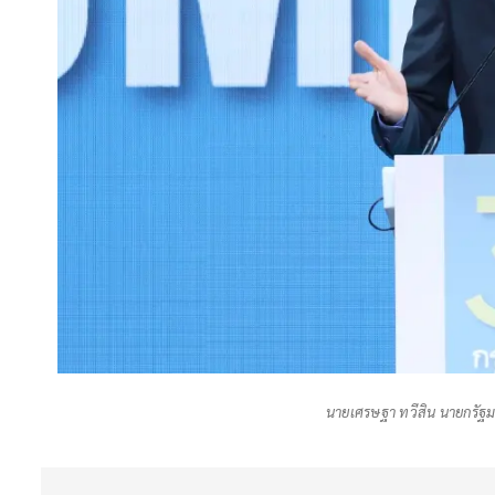
นายเศรษฐา ทวีสิน นายกรัฐม