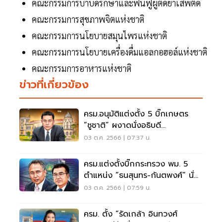
คณะกรรมการบำบัดรักษาและฟื้นฟูผู้ติดยาเสพติด
คณะกรรมการสุขภาพจิตแห่งชาติ
คณะกรรมการนโยบายสมุนไพรแห่งชาติ
คณะกรรมการนโยบายเครื่องดื่มแอลกอฮอล์แห่งชาติ
คณะกรรมการอาหารแห่งชาติ
ข่าวที่เกี่ยวข้อง
ครม.อนุมัติแต่งตั้ง 5 บิ๊กเกษตร
“ชูชาติ” ผงาดนั่งอธิบดี
กรมชลประทาน
03 ต.ค. 2566 | 07:37 น.
ครม.แต่งตั้งบิ๊กกระทรวง พม. 5
ตำแหน่ง “ธนสุนทร-กันตพงศ์” นั่ง
อธิบดี
03 ต.ค. 2566 | 07:59 น.
ครม. ตั้ง “รัดเกล้า อินทวงศ์