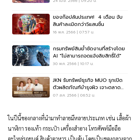
24 เม.ย. 2566 | 09:20 น.
ของก๊อปล้นประเทศ! 4 เดือน จับ
สินค้าละเมิดกว่า5แสนชิ้น
16 พ.ค. 2566 | 07:57 น.
กรมทรัพย์สินย้ำชัดงานที่สร้างโดย
AI "ไม่สามารถจดแจ้งลิขสิทธิ์ได้"
30 พ.ค. 2566 | 10:17 น.
JKN รับทรัพย์ธุรกิจ MUO รุกเปิด
ตัวผลิตภัณฑ์บำรุงผิว เจาะตลาด
สหรัฐปีนี้
07 ส.ค. 2566 | 06:52 น.
ในปีนี้ของกลางที่นํามาทําลายมีหลายประเภท เช่น เสื้อผ้า
นาฬิกา รองเท้า กระเป๋า เครื่องสําอาง โทรศัพท์มือถือ
อะไหล่รถยนต์ สินค้าอาหาร เป็นต้น โดยเป็นของกลางจาก