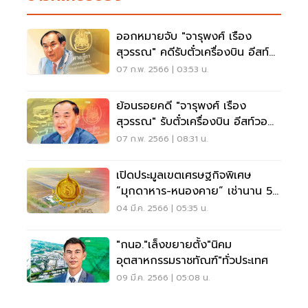
ออกหมายจับ "จารุพงศ์ เรือง
สุวรรณ" คดีรับตั๋วเครื่องบิน อีสท์
วอเตอร์ปี 55-56
07 ก.พ. 2566 | 03:53 น.
ย้อนรอยคดี "จารุพงศ์ เรือง
สุวรรณ" รับตั๋วเครื่องบิน อีสท์วอ
เตอร์
07 ก.พ. 2566 | 08:31 น.
เปิดประมูลเขตเศรษฐกิจพิเศษ
“มุกดาหาร-หนองคาย” เช่านาน 50
ปี
04 มี.ค. 2566 | 05:35 น.
"กนอ."เล็งขยายตั้ง"นิคม
อุตสาหกรรมราชทัณฑ์"ทั่วประเทศ
09 มี.ค. 2566 | 05:08 น.