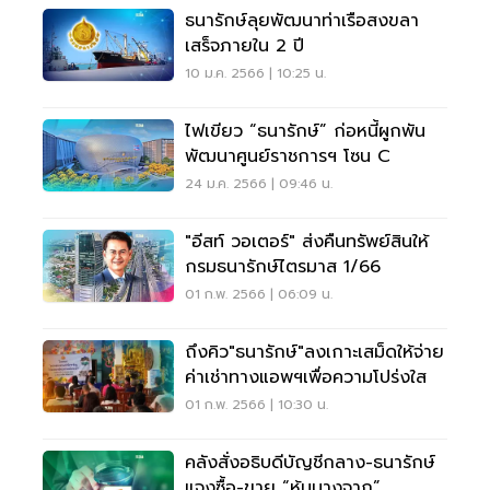
ธนารักษ์ลุยพัฒนาท่าเรือสงขลา
เสร็จภายใน 2 ปี
10 ม.ค. 2566 | 10:25 น.
ไฟเขียว “ธนารักษ์” ก่อหนี้ผูกพัน
พัฒนาศูนย์ราชการฯ โซน C
24 ม.ค. 2566 | 09:46 น.
"อีสท์ วอเตอร์" ส่งคืนทรัพย์สินให้
กรมธนารักษ์ไตรมาส 1/66
01 ก.พ. 2566 | 06:09 น.
ถึงคิว"ธนารักษ์"ลงเกาะเสม็ดให้จ่าย
ค่าเช่าทางแอพฯเพื่อความโปร่งใส
01 ก.พ. 2566 | 10:30 น.
คลังสั่งอธิบดีบัญชีกลาง-ธนารักษ์
แจงซื้อ-ขาย “หุ้นบางจาก”