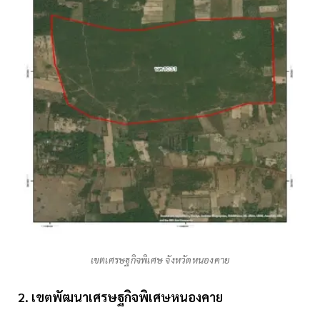
เขตเศรษฐกิจพิเศษ จังหวัดหนองคาย
2. เขตพัฒนาเศรษฐกิจพิเศษหนองคาย