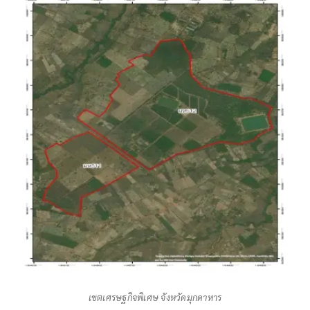
เขตเศรษฐกิจพิเศษ จังหวัดมุกดาหาร