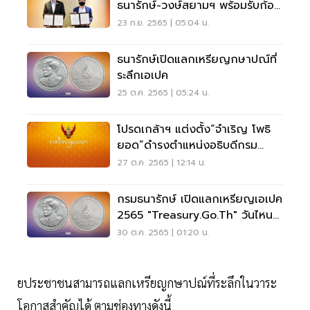
ธนารักษ์-วงษ์สยามฯ พร้อมรับก้อน
แรก 624 ล้าน
23 ก.ย. 2565 | 05:04 น.
ธนารักษ์เปิดแลกเหรียญกษาปณ์ที่
ระลึกเอเปค
25 ต.ค. 2565 | 05:24 น.
โปรดเกล้าฯ แต่งตั้ง“จําเริญ โพธิ
ยอด”ดำรงตำแหน่งอธิบดีกรม
ธนารักษ์
27 ต.ค. 2565 | 12:14 น.
กรมธนารักษ์ เปิดแลกเหรียญเอเปค
2565 "treasury.go.th" วันไหน
ดูเลย
30 ต.ค. 2565 | 01:20 น.
ยประชาชนสามารถแลกเหรียญกษาปณ์ที่ระลึกในวาระ
โอกาสสำคัญได้ ตามช่องทางดังนี้