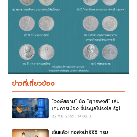
ข่าวที่เกี่ยวข้อง
“วงษ์สยาม” ซัด ”ยุทธพงศ์” เล่น
เกมการเมือง ชี้ประมูลโปร่งใส รัฐได้
สูงสุด
22 ก.ย. 2565 | 14:02 น.
เซ็นแล้ว! ท่อส่งน้ำอีอีซี กรม