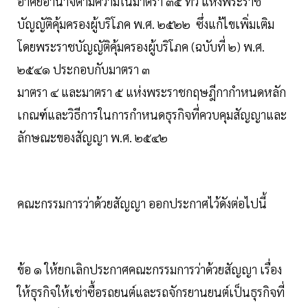
อาศัยอำนาจตามความในมาตรา ๓๕ ทวิ แห่งพระราช
บัญญัติคุ้มครองผู้บริโภค พ.ศ. ๒๕๒๒ ซึ่งแก้ไขเพิ่มเติม
โดยพระราชบัญญัติคุ้มครองผู้บริโภค (ฉบับที่ ๒) พ.ศ.
๒๕๔๑ ประกอบกับมาตรา ๓
มาตรา ๔ และมาตรา ๕ แห่งพระราชกฤษฎีกากำหนดหลัก
เกณฑ์และวิธีการในการกำหนดธุรกิจที่ควบคุมสัญญาและ
ลักษณะของสัญญา พ.ศ. ๒๕๔๒
คณะกรรมการว่าด้วยสัญญา ออกประกาศไว้ดังต่อไปนี้
ข้อ ๑ ให้ยกเลิกประกาศคณะกรรมการว่าด้วยสัญญา เรื่อง
ให้ธุรกิจให้เช่าซื้อรถยนต์และรถจักรยานยนต์เป็นธุรกิจที่