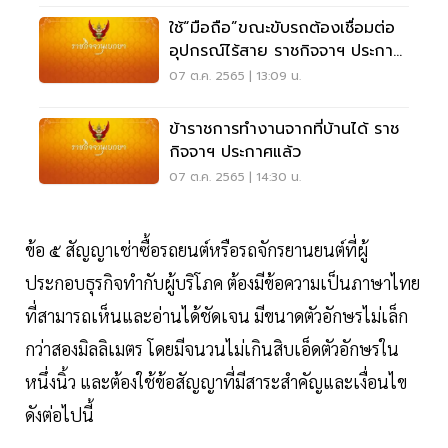
ใช้“มือถือ”ขณะขับรถต้องเชื่อมต่อ
อุปกรณ์ไร้สาย ราชกิจจาฯ ประกาศ
มีผลทันที
07 ต.ค. 2565 | 13:09 น.
ข้าราชการทำงานจากที่บ้านได้ ราช
กิจจาฯ ประกาศแล้ว
07 ต.ค. 2565 | 14:30 น.
ข้อ ๕ สัญญาเช่าซื้อรถยนต์หรือรถจักรยานยนต์ที่ผู้
ประกอบธุรกิจทำกับผู้บริโภค ต้องมีข้อความเป็นภาษาไทย
ที่สามารถเห็นและอ่านได้ชัดเจน มีขนาดตัวอักษรไม่เล็ก
กว่าสองมิลลิเมตร โดยมีจนวนไม่เกินสิบเอ็ดตัวอักษรใน
หนึ่งนิ้ว และต้องใช้ข้อสัญญาที่มีสาระสำคัญและเงื่อนไข
ดังต่อไปนี้