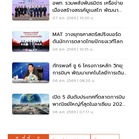
อพท. รวมพลังพันธมิตร เครือข่าย
เมืองสร้างสรรค์ยูเนสโก พัฒนา
เมืองอย่างยั่งยืน
07 ส.ค. 2569 | 10:30 น.
MAT วางยุทธศาสตร์สปริงบอร์ด
ดันนักการตลาดไทยปักธงเวทีโลก
06 ส.ค. 2569 | 10:35 น.
ภัทรพงศ์ ชู 6 โครงการหลัก วิทยุ
การบินฯ พัฒนาเทคโนโลยีการเดิน
อากาศ การบินยุคใหม่
06 ส.ค. 2569 | 08:20 น.
เปิด 5 อันดับประเทศที่ตลาดการบิน
พาณิชย์ใหญ่ที่สุดในอาเซียน 2026
เวียดนามแซงไทยแล้ว
06 ส.ค. 2569 | 07:17 น.