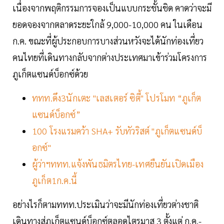
เนื่องจากพฤติกรรมการจองเป็นแบบกระชั้นชิด คาดว่าจะมี
ยอดจองจากตลาดระยะใกล้ 9,000-10,000 คน ในเดือน
ก.ค. ขณะที่ผู้ประกอบการบางส่วนหวังจะได้นักท่องเที่ยว
คนไทยที่เดินทางกลับจากต่างประเทศมาเข้าร่วมโครงการ
ภูเก็ตแซนด์บ็อกซ์ด้วย
ททท.ดึง3นักเตะ "เลสเตอร์ ซิตี้" โปรโมท “ภูเก็ต
แซนด์บ็อกซ์”
100 โรงแรมคว้า SHA+ รับทัวริสต์ "ภูเก็ตแซนด์บ็
อกซ์"
ผู้ว่าฯททท.แจ้งพันธมิตรไทย-เทศยืนยันเปิดเมือง
ภูเก็ต1ก.ค.นี้
อย่างไรก็ตามททท.ประเมินว่าจะมีนักท่องเที่ยวต่างชาติ
เดินทางสู่ภูเก็ตแซนด์บ็อกซ์ตลอดไตรมาส 3 ตั้งแต่ ก.ค.-