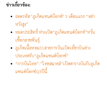
ข่าวเกี่ยวข้อง:
ถอดรหัส "ภูเก็ตแซนด์บ็อกซ์" 3 เดือนแรก “อย่า
หวังสูง”
หมอประสิทธิ์ ห่วงเปิด“ภูเก็ตแซนด์บ็อกซ์”หวั่น
เชื้อกลายพันธุ์
ภูเก็ตเนื้อหอม31สายการบินเปิดเที่ยวบินต่าง
ประเทศรับ“ภูเก็ตแซนด์บ็อกซ์”
“การบินไทย”-“ไทยสมายล์”เปิดตารางบินรับภูเก็ต
แซนด์บ็อกซ์Q3ปีนี้