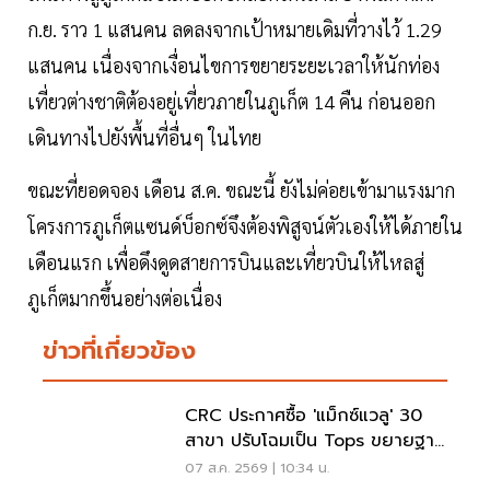
ก.ย. ราว 1 แสนคน ลดลงจากเป้าหมายเดิมที่วางไว้ 1.29
แสนคน เนื่องจากเงื่อนไขการขยายระยะเวลาให้นักท่อง
เที่ยวต่างชาติต้องอยู่เที่ยวภายในภูเก็ต 14 คืน ก่อนออก
เดินทางไปยังพื้นที่อื่นๆ ในไทย
ขณะที่ยอดจอง เดือน ส.ค. ขณะนี้ ยังไม่ค่อยเข้ามาแรงมาก
โครงการภูเก็ตแซนด์บ็อกซ์จึงต้องพิสูจน์ตัวเองให้ได้ภายใน
เดือนแรก เพื่อดึงดูดสายการบินและเที่ยวบินให้ไหลสู่
ภูเก็ตมากขึ้นอย่างต่อเนื่อง
ข่าวที่เกี่ยวข้อง
CRC ประกาศซื้อ 'แม็กซ์แวลู' 30
สาขา ปรับโฉมเป็น Tops ขยายฐาน
ลูกค้าเพิ่ม 9 แสนราย
07 ส.ค. 2569 | 10:34 น.