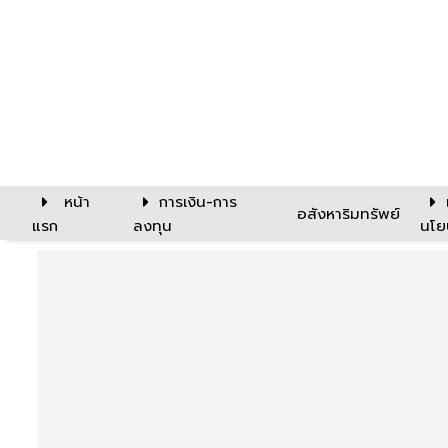
หน้า
การเงิน-การ
อสังหาริมทรัพย์
แรก
ลงทุน
นโย