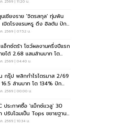
ค. 2569 | 11:20 น.
ทุนเชียงราย 'จิตรสกุล' ทุ่มพัน
น เปิดโรงแรมหรู ดึง ฮิลตัน ปัก
ดแบรนด์ใหม่
ค. 2569 | 07:52 น.
ี แอ็กซ์ตร้า โชว์ผลงานครึ่งปีแรก
ายได้ 2.68 แสนล้านบาท โต
6%
ค. 2569 | 04:40 น.
ั่น กรุ๊ป พลิกกำไรไตรมาส 2/69
 16.5 ล้านบาท โต 134% ปัก
สู่ ‘มีเดียเทค’
.ค. 2569 | 00:00 น.
 ประกาศซื้อ 'แม็กซ์แวลู' 30
า ปรับโฉมเป็น Tops ขยายฐาน
ค้าเพิ่ม 9 แสนราย
ค. 2569 | 10:34 น.