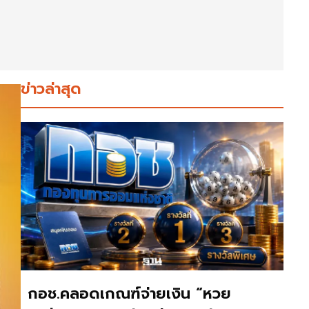
ข่าวล่าสุด
กอช.คลอดเกณฑ์จ่ายเงิน “หวย