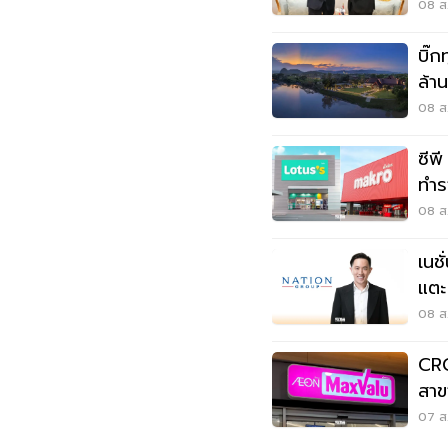
08 ส.
บิ๊ก
ล้า
หมุ
08 ส.
ซีพ
ทำร
3.
08 ส.
เนช
แตะ
หมุด
08 ส
CRC
สาข
ลูก
07 ส.