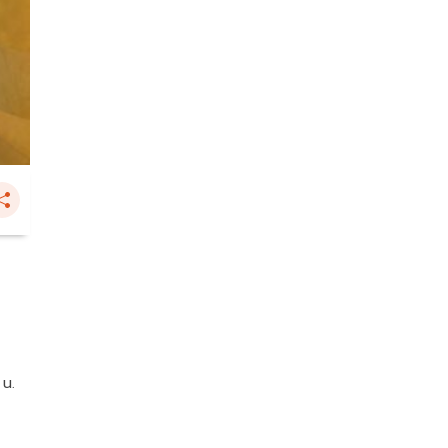
3
 น.