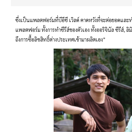
ซึ่งเป็นแพลตฟอร์มที่บีอีซี เวิลด์ คาดหวังที่จะต่อยอด
แพลตฟอร์ม ทั้งการทำซีรีส์ของตัวเอง ทั้งออริจินัล ซีรีส์, ล
ถึงการซื้อลิขสิทธิ์ต่างประเทศเข้ามาผลิตเอง”