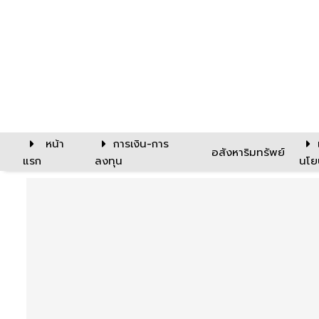
หน้า
การเงิน-การ
อสังหาริมทรัพย์
แรก
ลงทุน
นโย