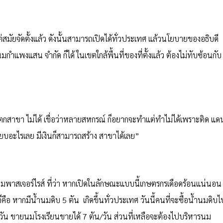
สมัยจัดตั้งแล้ว ดังนั้นสามารถเปิดได้ทั่วประเทศ แล้วนโยบายของอธิบดี
แพงแสน จำกัด ก็ได้ ในเขตใกล้พื้นที่ของที่ตั้งแล้ว ต้องไม่ทับซ้อนกับ
ตกสาขา ไม่ได้ เชื่อว่าหลายสหกรณ์ ก็อยากจะทำแต่ทำไม่ได้เพราะติด แด
ียบอะไรเลย มีเงินก็สามารถสร้าง สาขาได้เลย”
นมพาสเจอร์ไรส์ ที่ว่า หากเปิดในลักษณะแบบนี้เกษตรกรเดือดร้อนแน่นอน
คือ หากมีน้ำนมดิบ 5 ตัน เกิดขึ้นทั่วประเทศ วันนี้คนที่จะซื้อน้ำนมดิบไ
วัน ขายนมโรงเรียนขายได้ 7 ตัน/วัน ส่วนที่เหลือจะต้องไปบริหารนม