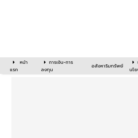
หน้า
การเงิน-การ
อสังหาริมทรัพย์
แรก
ลงทุน
นโย