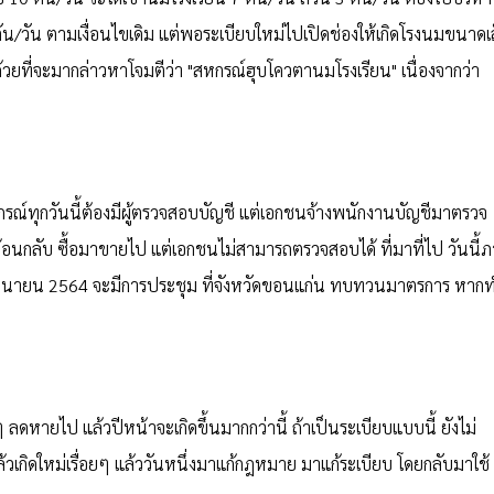
 ตัน/วัน ตามเงื่อนไขเดิม แต่พอระเบียบใหม่ไปเปิดช่องให้เกิดโรงนมขนาดเ
็นด้วยที่จะมากล่าวหาโจมตีว่า "สหกรณ์ฮุบโควตานมโรงเรียน" เนื่องจากว่า
รณ์ทุกวันนี้ต้องมีผู้ตรวจสอบบัญชี แต่เอกชนจ้างพนักงานบัญชีมาตรวจ
อนกลับ ซื้อมาขายไป แต่เอกชนไม่สามารถตรวจสอบได้ ที่มาที่ไป วันนี้
 มิถุนายน 2564 จะมีการประชุม ที่จังหวัดขอนแก่น ทบทวนมาตรการ หาก
 ลดหายไป แล้วปีหน้าจะเกิดขึ้นมากกว่านี้ ถ้าเป็นระเบียบแบบนี้ ยังไม่
้วเกิดใหม่เรื่อยๆ แล้ววันหนึ่งมาแก้กฎหมาย มาแก้ระเบียบ โดยกลับมาใช้