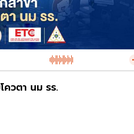
บโควตา นม รร.