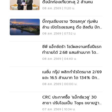
ดึงนักท่องเที่ยวทะลุ 2 ล้านคน
08 ส.ค. 2569 | 11:20 น.
บิ๊กทุนเชียงราย 'จิตรสกุล' ทุ่มพัน
ล้าน เปิดโรงแรมหรู ดึง ฮิลตัน ปัก
หมุดแบรนด์ใหม่
08 ส.ค. 2569 | 07:52 น.
ซีพี แอ็กซ์ตร้า โชว์ผลงานครึ่งปีแรก
ทำรายได้ 2.68 แสนล้านบาท โต
3.6%
08 ส.ค. 2569 | 04:40 น.
เนชั่น กรุ๊ป พลิกกำไรไตรมาส 2/69
แตะ 16.5 ล้านบาท โต 134% ปัก
หมุดสู่ ‘มีเดียเทค’
08 ส.ค. 2569 | 00:00 น.
CRC ประกาศซื้อ 'แม็กซ์แวลู' 30
สาขา ปรับโฉมเป็น Tops ขยายฐาน
ลูกค้าเพิ่ม 9 แสนราย
07 ส.ค. 2569 | 10:34 น.