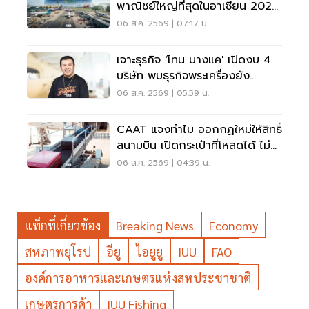
พาณิชย์ใหญ่ที่สุดในอาเซียน 2026
เวียดนามแซงไทยแล้ว
06 ส.ค. 2569 | 07:17 น.
เจาะธุรกิจ 'โทน บางแค' เปิดงบ 4
บริษัท พบธุรกิจพระเครื่องยัง
ขาดทุน
06 ส.ค. 2569 | 05:59 น.
CAAT แจงทำไม ออกกฏใหม่ให้สิทธิ์
สนามบิน เปิดกระเป๋าที่โหลดได้ ไม่
ต้องเรียกเจ้าของ
06 ส.ค. 2569 | 04:39 น.
แท็กที่เกี่ยวข้อง
Breaking News
Economy
สหภาพยุโรป
อียู
ไอยูยู
IUU
FAO
องค์การอาหารและเกษตรแห่งสหประชาชาติ
เกษตรการค้า
IUU Fishing