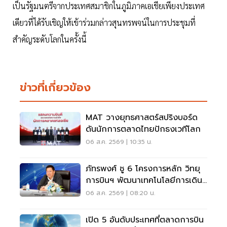
เป็นรัฐมนตรีจากประเทศสมาชิกในภูมิภาคเอเชียเพียงประเทศ
เดียวที่ได้รับเชิญให้เข้าร่วมกล่าวสุนทรพจน์ในการประชุมที่
สำคัญระดับโลกในครั้งนี้
ข่าวที่เกี่ยวข้อง
MAT วางยุทธศาสตร์สปริงบอร์ด
ดันนักการตลาดไทยปักธงเวทีโลก
06 ส.ค. 2569 | 10:35 น.
ภัทรพงศ์ ชู 6 โครงการหลัก วิทยุ
การบินฯ พัฒนาเทคโนโลยีการเดิน
อากาศ การบินยุคใหม่
06 ส.ค. 2569 | 08:20 น.
เปิด 5 อันดับประเทศที่ตลาดการบิน