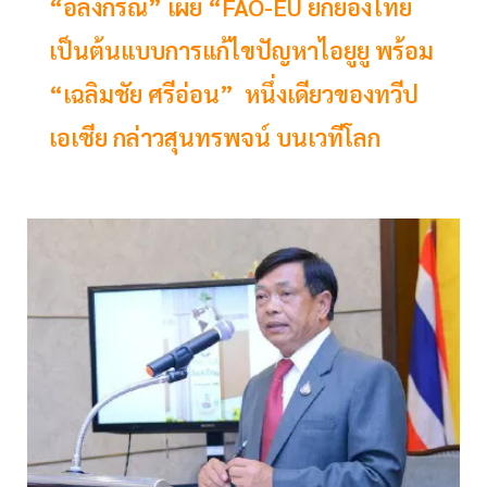
​​​​​​​“อลงกรณ์” เผย “FAO-EU ยกย่องไทย
เป็นต้นแบบการแก้ไขปัญหาไอยูยู พร้อม
“เฉลิมชัย ศรีอ่อน” หนึ่งเดียวของทวีป
เอเซีย กล่าวสุนทรพจน์ บนเวทีโลก