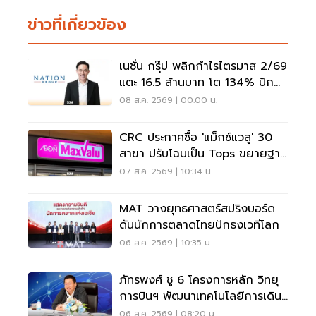
ข่าวที่เกี่ยวข้อง
เนชั่น กรุ๊ป พลิกกำไรไตรมาส 2/69
แตะ 16.5 ล้านบาท โต 134% ปัก
หมุดสู่ ‘มีเดียเทค’
08 ส.ค. 2569 | 00:00 น.
CRC ประกาศซื้อ 'แม็กซ์แวลู' 30
สาขา ปรับโฉมเป็น Tops ขยายฐาน
ลูกค้าเพิ่ม 9 แสนราย
07 ส.ค. 2569 | 10:34 น.
MAT วางยุทธศาสตร์สปริงบอร์ด
ดันนักการตลาดไทยปักธงเวทีโลก
06 ส.ค. 2569 | 10:35 น.
ภัทรพงศ์ ชู 6 โครงการหลัก วิทยุ
การบินฯ พัฒนาเทคโนโลยีการเดิน
อากาศ การบินยุคใหม่
06 ส.ค. 2569 | 08:20 น.