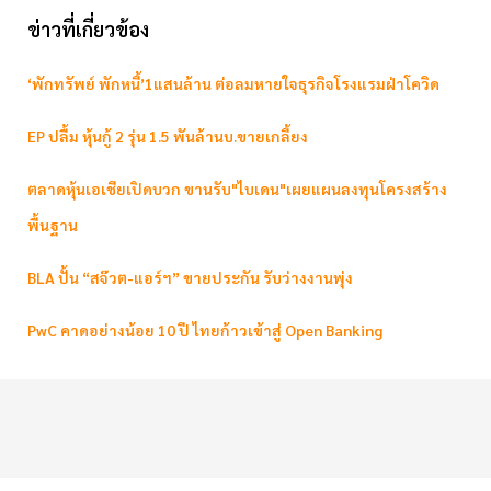
ข่าวที่เกี่ยวข้อง
‘พักทรัพย์ พักหนี้’1แสนล้าน ต่อลมหายใจธุรกิจโรงแรมฝ่าโควิด
EP ปลื้ม หุ้นกู้ 2 รุ่น 1.5 พันล้านบ.ขายเกลี้ยง
ตลาดหุ้นเอเชียเปิดบวก ขานรับ"ไบเดน"เผยแผนลงทุนโครงสร้าง
พื้นฐาน
BLA ปั้น “สจ๊วต-แอร์ฯ” ขายประกัน รับว่างงานพุ่ง
PwC คาดอย่างน้อย 10 ปี ไทยก้าวเข้าสู่ Open Banking