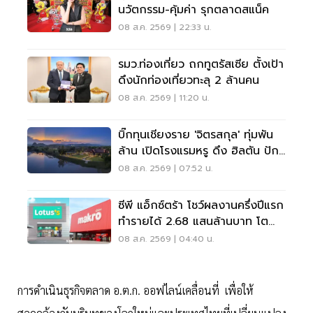
นวัตกรรม-คุ้มค่า รุกตลาดสแน็ค
08 ส.ค. 2569 | 22:33 น.
รมว.ท่องเที่ยว ถกทูตรัสเซีย ตั้งเป้า
ดึงนักท่องเที่ยวทะลุ 2 ล้านคน
08 ส.ค. 2569 | 11:20 น.
บิ๊กทุนเชียงราย 'จิตรสกุล' ทุ่มพัน
ล้าน เปิดโรงแรมหรู ดึง ฮิลตัน ปัก
หมุดแบรนด์ใหม่
08 ส.ค. 2569 | 07:52 น.
ซีพี แอ็กซ์ตร้า โชว์ผลงานครึ่งปีแรก
ทำรายได้ 2.68 แสนล้านบาท โต
3.6%
08 ส.ค. 2569 | 04:40 น.
การดำเนินธุรกิจตลาด อ.ต.ก. ออฟไลน์เคลื่อนที่ เพื่อให้