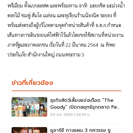
พรีเมียม ทั้งแบบผลสด และพร้อมทาน อาทิ มะยงชิด มะม่วงน้ำ
ดอกไม้ ชมพู่ ส้มโอ เมล่อน และทุเรียนร้านน้องนิด ระยอง ที่
พร้อมส่งตรงถึงผู้บริโภคตามจุดจำหน่ายสินค้าที่ อ.ต.ก.กำหนด
เส้นทางการเดินรถยนต์ไฟฟ้าไว้แล้วโดยขอใช้สถานที่หน่วยงาน
ภาครัฐและภาคเอกชน เริ่มวันที่ 22 มีนาคม 2564 ณ ทิพย
ประกันภัย สำนักงานใหญ่ ถนนพระราม 3
ข่าวที่เกี่ยวข้อง
ธุรกิจสัตว์เลี้ยงแข่งเดือด “The
Goody” เปิดกลยุทธ์รุกตลาด Pet
Humanization
09 ส.ค. 2569 | 06:39 น.
ยูอาร์ซี กางแผน 3 ทศวรรษ ชู