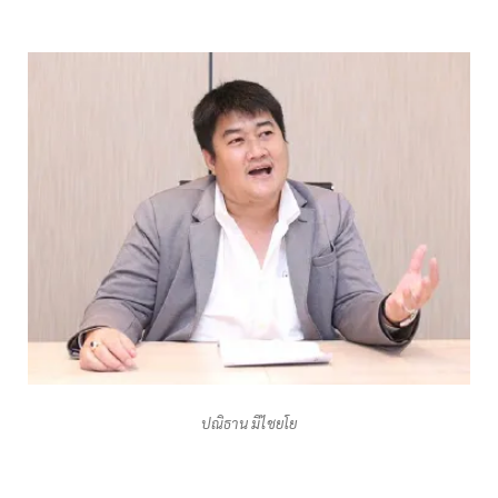
ปณิธาน มีไชยโย