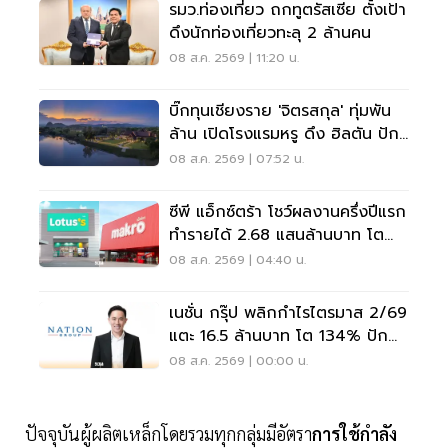
รมว.ท่องเที่ยว ถกทูตรัสเซีย ตั้งเป้า
ดึงนักท่องเที่ยวทะลุ 2 ล้านคน
08 ส.ค. 2569 | 11:20 น.
บิ๊กทุนเชียงราย 'จิตรสกุล' ทุ่มพัน
ล้าน เปิดโรงแรมหรู ดึง ฮิลตัน ปัก
หมุดแบรนด์ใหม่
08 ส.ค. 2569 | 07:52 น.
ซีพี แอ็กซ์ตร้า โชว์ผลงานครึ่งปีแรก
ทำรายได้ 2.68 แสนล้านบาท โต
3.6%
08 ส.ค. 2569 | 04:40 น.
เนชั่น กรุ๊ป พลิกกำไรไตรมาส 2/69
แตะ 16.5 ล้านบาท โต 134% ปัก
หมุดสู่ ‘มีเดียเทค’
08 ส.ค. 2569 | 00:00 น.
ปัจจุบันผู้ผลิตเหล็กโดยรวมทุกกลุ่มมีอัตรา
การใช้กำลัง