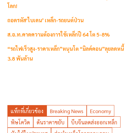
โลก!
ถอดรหัส‘ไบเดน’ เหล็ก-รถยนต์ป่วน
ส.อ.ท.คาดความต้องการใช้เหล็กปี 64 โต 5-8%
“รถไฟเร็วสูง-ราคาเหล็ก”หนุนโต “มิลค์คอน”ลุยลดหนี้
3.8 พันล้าน
แท็กที่เกี่ยวข้อง
Breaking News
Economy
พิษโควิด
ดันราคาขยับ
บีบจีนลดส่งออกเหล็ก