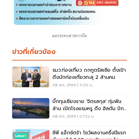
ผลกระทบสายการบิน
ข่าวที่เกี่ยวข้อง
รมว.ท่องเที่ยว ถกทูตรัสเซีย ตั้งเป้า
ดึงนักท่องเที่ยวทะลุ 2 ล้านคน
08 ส.ค. 2569 | 11:20 น.
บิ๊กทุนเชียงราย 'จิตรสกุล' ทุ่มพัน
ล้าน เปิดโรงแรมหรู ดึง ฮิลตัน ปัก
หมุดแบรนด์ใหม่
08 ส.ค. 2569 | 07:52 น.
ซีพี แอ็กซ์ตร้า โชว์ผลงานครึ่งปีแรก