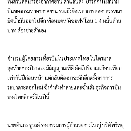
ทั้งส่วนลดนำร่องอากาศยาน ค่าแลนดิ้ง-ปาร์กกิ้งในสนาม
บินของกรมท่าอากาศยาน รวมถึงยืดเวลาการลดค่าสรรพสา
มิตนํ้ามันออกไปอีก พ้อหมดหวังซอฟท์โลน 1.4 หมื่นล้าน
บาท ต้องช่วยตัวเอง
จำนวนผู้โดยสารเที่ยวบินในประเทศไทย ในไตรมาส
สุดท้ายของปี2563 มีสัญญาณที่ดี คือมีปริมาณเกือบเทียบ
เท่ากับปีก่อนหน้า แต่กลับต้องมาชะงักอีกครั้งจากการ
ระบาดระลอกใหม่ ซึ่งกำลังทำลายและซํ้าเติมธุรกิจการบิน
ของไทยอีกครั้งในปีนี้
นายทินกร ชูวงศ์ รองกรรมการผู้อำนวยการใหญ่ บริษัทวิทยุ