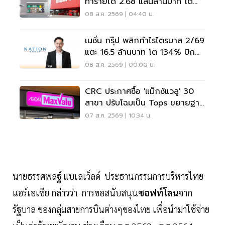
ทำรายได้ 2.68 แสนล้านบาท โต
3.6%
08 ส.ค. 2569 | 04:40 น.
เนชั่น กรุ๊ป พลิกกำไรไตรมาส 2/69
แตะ 16.5 ล้านบาท โต 134% ปัก
หมุดสู่ ‘มีเดียเทค’
08 ส.ค. 2569 | 00:00 น.
CRC ประกาศซื้อ 'แม็กซ์แวลู' 30
สาขา ปรับโฉมเป็น Tops ขยายฐาน
ลูกค้าเพิ่ม 9 แสนราย
07 ส.ค. 2569 | 10:34 น.
นายธรรศพลฐ์ แบเลเว็ลด์ ประธานกรรมการบริหารไทย
แอร์เอเชีย กล่าวว่า การขอสนับสนุน
ซอฟท์โลน
จาก
รัฐบาล ของกลุ่มสายการบินต่างๆของไทย เพื่อนำมาใช้จ่าย