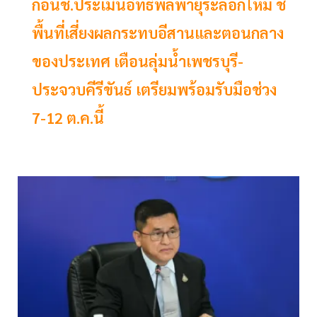
กอนช.ประเมินอิทธิพลพายุระลอกใหม่ ชี้
พื้นที่เสี่ยงผลกระทบอีสานและตอนกลาง
ของประเทศ เตือนลุ่มน้ำเพชรบุรี-
ประจวบคีรีขันธ์ เตรียมพร้อมรับมือช่วง
7-12 ต.ค.นี้