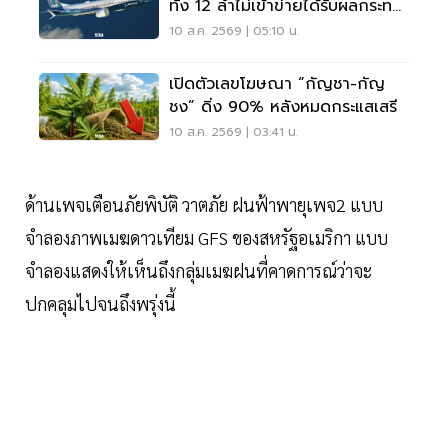
ทั้ง 12 ลำไม่เข้าข่ายได้รับผลกระทบ
จากคำสั่ง FAA
10 ส.ค. 2569 | 05:10 น.
เปิดตัวเลขโฆษณา “กัญชา-กัญ
ชง” ดิ่ง 90% หลังหมดกระแสเสรี
10 ส.ค. 2569 | 03:41 น.
ด้านเพจเตือนภัยพิบัติ วาตภัย ฝนฟ้าพายุเพจ2 แบบ
จำลองภาพเมฆดาวเทียม GFS ของสหรัฐอเมริกา แบบ
จำลองแสดงให้เห็นถึงกลุ่มเมฆฝนที่คาดการณ์ว่าจะ
ปกคลุมไปจนถึงพรุ่งนี้