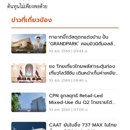
ต้นทุนไม่เพียงพอด้วย
ข่าวที่เกี่ยวข้อง
ทายาทบิ๊กวัสดุตกแต่งบ้าน ปั้น
‘GRANDPARK’ คอมมิวนิตีมอลล์
สปอร์ตพรีเมียม 4,000 ล้าน
10 ส.ค. 2569 | 09:44 น.
ชง 'ไทยเที่ยวไทยพลัส'กระตุ้นท่อง
เที่ยวโลว์ซีซัน เดินหน้าเก็บค่าเหยียบ
แผ่นดิน
10 ส.ค. 2569 | 08:46 น.
CPN ชูกลยุทธ์ Retail-Led
Mixed-Use ดัน Q2 โกยรายได้
1.3 หมื่นล้าน
10 ส.ค. 2569 | 07:09 น.
CAAT ยันโบอิ้ง 737 MAX ในไทย