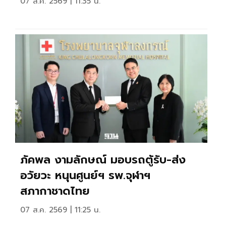
07 ส.ค. 2569 | 11:35 น.
ภัคพล งามลักษณ์ มอบรถตู้รับ-ส่ง
อวัยวะ หนุนศูนย์ฯ รพ.จุฬาฯ
สภากาชาดไทย
07 ส.ค. 2569 | 11:25 น.