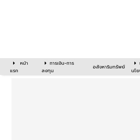
หน้า
การเงิน-การ
อสังหาริมทรัพย์
แรก
ลงทุน
นโย