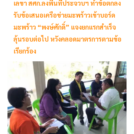
เลขา สศก.ลงพื้นที่ประจวบฯ ทำข้อตกลง
รับข้อเสนอเครือข่ายมะพร้าวเข้าบอร์ด
มะพร้าว “พงษ์ศักดิ์” แจงยกแรกสำเร็จ
ลุ้นรอบต่อไป หวังคลอดมาตรการตามข้อ
เรียกร้อง