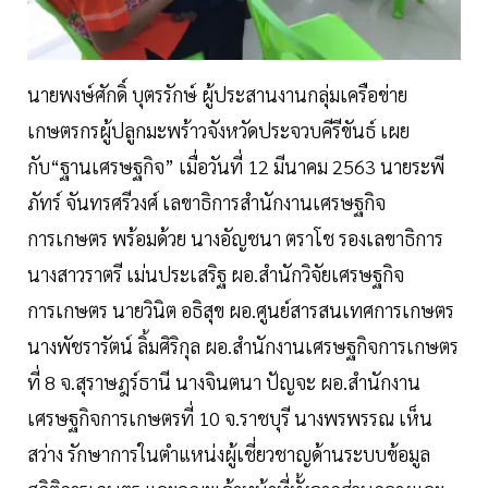
นายพงษ์ศักดิ์ บุตรรักษ์ ผู้ประสานงานกลุ่มเครือข่าย
เกษตรกรผู้ปลูกมะพร้าวจังหวัดประจวบคีรีขันธ์ เผย
กับ“ฐานเศรษฐกิจ” เมื่อวันที่ 12 มีนาคม 2563 นายระพี
ภัทร์ จันทรศรีวงศ์ เลขาธิการสำนักงานเศรษฐกิจ
การเกษตร พร้อมด้วย นางอัญชนา ตราโช รองเลขาธิการ
นางสาวราตรี เม่นประเสริฐ ผอ.สำนักวิจัยเศรษฐกิจ
การเกษตร นายวินิต อธิสุข ผอ.ศูนย์สารสนเทศการเกษตร
นางพัชรารัตน์ ลิ้มศิริกุล ผอ.สำนักงานเศรษฐกิจการเกษตร
ที่ 8 จ.สุราษฎร์ธานี นางจินตนา ปัญจะ ผอ.สำนักงาน
เศรษฐกิจการเกษตรที่ 10 จ.ราชบุรี นางพรพรรณ เห็น
สว่าง รักษาการในตำแหน่งผู้เชี่ยวชาญด้านระบบข้อมูล