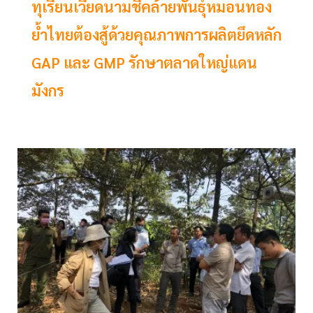
ทุเรียนเวียดนามชี้คล้ายพันธุ์หมอนทอง
ย้ำไทยต้องสู้ด้วยคุณภาพการผลิตยึดหลัก
GAP และ GMP รักษาตลาดใหญ่แดน
มังกร