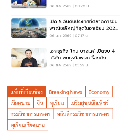
อากาศ การบินยุคใหม่
06 ส.ค. 2569 | 08:20 น.
เปิด 5 อันดับประเทศที่ตลาดการบิน
พาณิชย์ใหญ่ที่สุดในอาเซียน 2026
เวียดนามแซงไทยแล้ว
06 ส.ค. 2569 | 07:17 น.
เจาะธุรกิจ 'โทน บางแค' เปิดงบ 4
บริษัท พบธุรกิจพระเครื่องยัง
ขาดทุน
06 ส.ค. 2569 | 05:59 น.
แท็กที่เกี่ยวข้อง
Breaking News
Economy
เวียดนาม
จีน
ทุเรียน
เสริมสุข สลักเพ็ชร์
กรมวิชาการเกษตร
อธิบดีกรมวิชาการเกษตร
ทุเรียนเวียดนาม