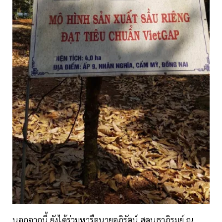
นอกจากนี้ ยังได้ร่วมหารือนายอภิรัตน์ สุคนธาภิรมย์ ณ