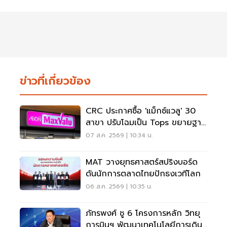
ข่าวที่เกี่ยวข้อง
CRC ประกาศซื้อ 'แม็กซ์แวลู' 30
สาขา ปรับโฉมเป็น Tops ขยายฐาน
ลูกค้าเพิ่ม 9 แสนราย
07 ส.ค. 2569 | 10:34 น.
MAT วางยุทธศาสตร์สปริงบอร์ด
ดันนักการตลาดไทยปักธงเวทีโลก
06 ส.ค. 2569 | 10:35 น.
ภัทรพงศ์ ชู 6 โครงการหลัก วิทยุ
การบินฯ พัฒนาเทคโนโลยีการเดิน