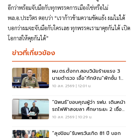
อีกว่าพร้อมจับมือกับทุกพรรคการเมืองใช่หรือไม่
พล.อ.ประวิตร ตอบว่า “เราก้าวข้ามความขัดแย้ง ผมไม่ได้
บอกว่าผมจะจับมือกับใครเลย ทุกพรรคเรามาคุยกันได้ เปิด
โอกาสให้คุยกันได้”
ข่าวที่เกี่ยวข้อง
ผบ.ตร.ตั้งกก.สอบวินัยร้ายแรง 3
นายตำรวจ เอื้อ“ทักษิณ”พักชั้น 14
รพ.ตำรวจ
10 ส.ค. 2569 | 12:01 น.
“นิพนธ์”ขอบคุณผู้ว่า รฟม. เดินหน้า
รถไฟฟ้าสงขลา ศึกษาระยะ 2 เชื่อม
สนามบิน
10 ส.ค. 2569 | 10:29 น.
“ลุงป้อม”รับพรวันเกิด 81 ปี บอก