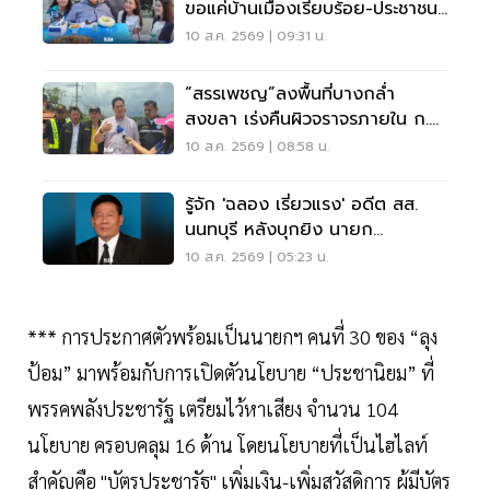
ขอแค่บ้านเมืองเรียบร้อย-ประชาชน
มีความสุข
10 ส.ค. 2569 | 09:31 น.
“สรรเพชญ”ลงพื้นที่บางกล่ำ
สงขลา เร่งคืนผิวจราจรภายใน ก.ย.
2569
10 ส.ค. 2569 | 08:58 น.
รู้จัก 'ฉลอง เรี่ยวแรง' อดีต สส.
นนทบุรี หลังบุกยิง นายก
อบจ.นนทบุรี บาดเจ็บสาหัส
10 ส.ค. 2569 | 05:23 น.
*** การประกาศตัวพร้อมเป็นนายกฯ คนที่ 30 ของ “ลุง
ป้อม” มาพร้อมกับการเปิดตัวนโยบาย “ประชานิยม” ที่
พรรคพลังประชารัฐ เตรียมไว้หาเสียง จำนวน 104
นโยบาย ครอบคลุม 16 ด้าน โดยนโยบายที่เป็นไฮไลท์
สำคัญคือ "บัตรประชารัฐ" เพิ่มเงิน-เพิ่มสวัสดิการ ผู้มีบัตร