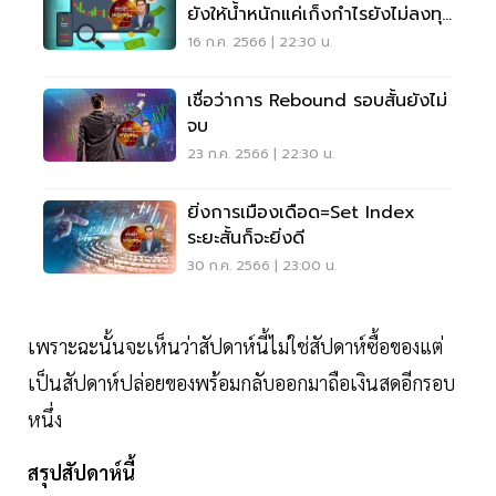
ยังให้น้ำหนักแค่เก็งกำไรยังไม่ลงทุน
แต่ก็ควรเล่น
16 ก.ค. 2566 | 22:30 น.
เชื่อว่าการ Rebound รอบสั้นยังไม่
จบ
23 ก.ค. 2566 | 22:30 น.
ยิ่งการเมืองเดือด=set Index
ระยะสั้นก็จะยิ่งดี
30 ก.ค. 2566 | 23:00 น.
เพราะฉะนั้นจะเห็นว่าสัปดาห์นี้ไม่ใช่สัปดาห์ซื้อของแต่
เป็นสัปดาห์ปล่อยของพร้อมกลับออกมาถือเงินสดอีกรอบ
หนึ่ง
สรุปสัปดาห์นี้