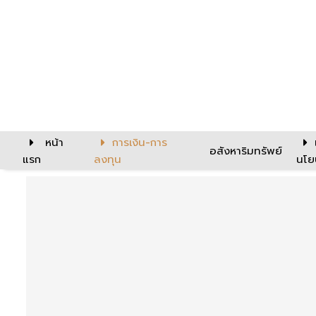
หน้า
การเงิน-การ
อสังหาริมทรัพย์
แรก
ลงทุน
นโย