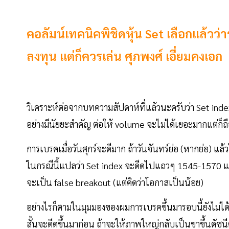
คอลัมน์เทคนิคพิชิดหุ้น Set เลือกแล้วว่าร
ลงทุน แต่ก็ควรเล่น ศุภพงศ์ เอี่ยมคงเอก
วิเคราะห์ต่อจากบทความสัปดาห์ที่แล้วนะครับว่า Set index 
อย่างมีนัยยะสำคัญ ต่อให้ volume จะไม่ได้เยอะมากแต่ก็ถือ
การเบรคเมื่อวันศุกร์จะดีมาก ถ้าวันจันทร์ย่อ (หากย่อ) แล
ในกรณีนี้แปลว่า Set index จะดีดไปแถวๆ 1545-1570 แต
จะเป็น false breakout (แต่คิดว่าโอกาสเป็นน้อย)
อย่างไรก็ตามในมุมมองของผมการเบรคขึ้นมารอบนี้ยังไม่ไ
สั้นจะดีดขึ้นมาก่อน ถ้าจะให้ภาพใหญ่กลับเป็นขาขึ้นดัชนี